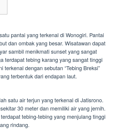
atu pantai yang terkenal di Wonogiri. Pantai
lembut dan ombak yang besar. Wisatawan dapat
yar sambil menikmati sunset yang sangat
juga terdapat tebing karang yang sangat tinggi
ni terkenal dengan sebutan “Tebing Breksi”
ng terbentuk dari endapan laut.
 satu air terjun yang terkenal di Jatisrono.
n sekitar 30 meter dan memiliki air yang jernih.
ini terdapat tebing-tebing yang menjulang tinggi
yang rindang.