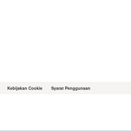
Kebijakan Cookie
Syarat Penggunaan