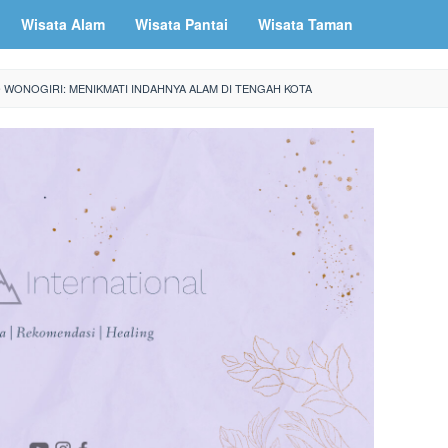
Wisata Alam
Wisata Pantai
Wisata Taman
 WONOGIRI: MENIKMATI INDAHNYA ALAM DI TENGAH KOTA