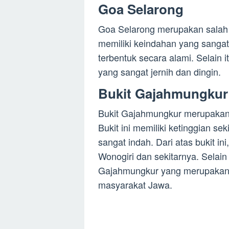
Goa Selarong
Goa Selarong merupakan salah s
memiliki keindahan yang sangat
terbentuk secara alami. Selain i
yang sangat jernih dan dingin.
Bukit Gajahmungkur
Bukit Gajahmungkur merupakan s
Bukit ini memiliki ketinggian s
sangat indah. Dari atas bukit in
Wonogiri dan sekitarnya. Selain 
Gajahmungkur yang merupakan s
masyarakat Jawa.