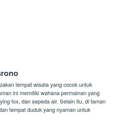
srono
pakan tempat wisata yang cocok untuk
Taman ini memiliki wahana permainan yang
ying fox, dan sepeda air. Selain itu, di taman
n dan tempat duduk yang nyaman untuk