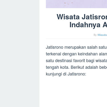
Wisata Jatisro
Indahnya A
By
Wiasata
Jatisrono merupakan salah sat
terkenal dengan keindahan alam
satu destinasi favorit bagi wis
tengah kota. Berikut adalah be
kunjungi di Jatisrono: