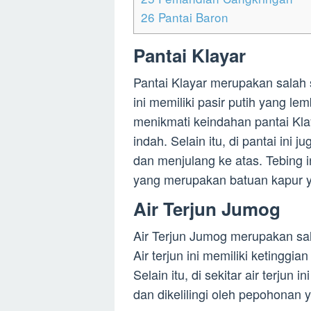
26
Pantai Baron
Pantai Klayar
Pantai Klayar merupakan salah s
ini memiliki pasir putih yang 
menikmati keindahan pantai Kla
indah. Selain itu, di pantai ini 
dan menjulang ke atas. Tebing i
yang merupakan batuan kapur ya
Air Terjun Jumog
Air Terjun Jumog merupakan salah
Air terjun ini memiliki ketinggia
Selain itu, di sekitar air terjun 
dan dikelilingi oleh pepohonan 