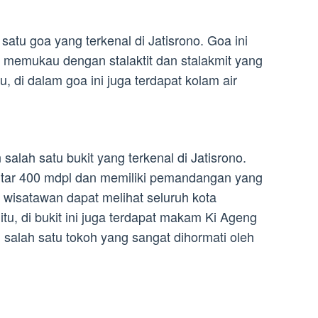
atu goa yang terkenal di Jatisrono. Goa ini
 memukau dengan stalaktit dan stalakmit yang
tu, di dalam goa ini juga terdapat kolam air
alah satu bukit yang terkenal di Jatisrono.
ekitar 400 mdpl dan memiliki pemandangan yang
i, wisatawan dapat melihat seluruh kota
itu, di bukit ini juga terdapat makam Ki Ageng
alah satu tokoh yang sangat dihormati oleh