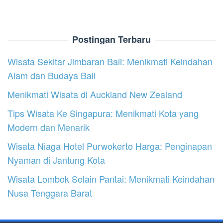
Postingan Terbaru
Wisata Sekitar Jimbaran Bali: Menikmati Keindahan
Alam dan Budaya Bali
Menikmati Wisata di Auckland New Zealand
Tips Wisata Ke Singapura: Menikmati Kota yang
Modern dan Menarik
Wisata Niaga Hotel Purwokerto Harga: Penginapan
Nyaman di Jantung Kota
Wisata Lombok Selain Pantai: Menikmati Keindahan
Nusa Tenggara Barat