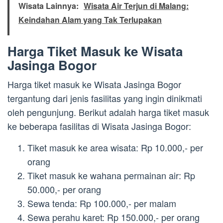
Wisata Lainnya:
Wisata Air Terjun di Malang:
Keindahan Alam yang Tak Terlupakan
Harga Tiket Masuk ke Wisata
Jasinga Bogor
Harga tiket masuk ke Wisata Jasinga Bogor
tergantung dari jenis fasilitas yang ingin dinikmati
oleh pengunjung. Berikut adalah harga tiket masuk
ke beberapa fasilitas di Wisata Jasinga Bogor:
Tiket masuk ke area wisata: Rp 10.000,- per
orang
Tiket masuk ke wahana permainan air: Rp
50.000,- per orang
Sewa tenda: Rp 100.000,- per malam
Sewa perahu karet: Rp 150.000,- per orang