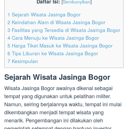
Daftar Isi:
[
Sembunyikan
]
1
Sejarah Wisata Jasinga Bogor
2
Keindahan Alam di Wisata Jasinga Bogor
3
Fasilitas yang Tersedia di Wisata Jasinga Bogor
4
Cara Menuju ke Wisata Jasinga Bogor
5
Harga Tiket Masuk ke Wisata Jasinga Bogor
6
Tips Liburan ke Wisata Jasinga Bogor
7
Kesimpulan
Sejarah Wisata Jasinga Bogor
Wisata Jasinga Bogor awalnya dikenal sebagai
tempat yang digunakan untuk pelatihan militer.
Namun, seiring berjalannya waktu, tempat ini mulai
dikembangkan menjadi tempat wisata yang
menarik. Pengembangan ini dilakukan oleh
pemerintah setempat dengan bantuan investor