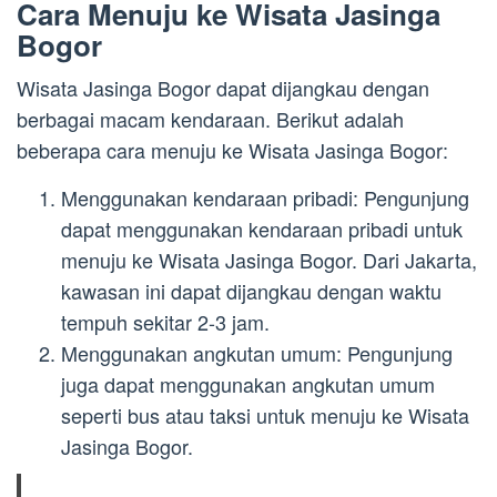
Cara Menuju ke Wisata Jasinga
Bogor
Wisata Jasinga Bogor dapat dijangkau dengan
berbagai macam kendaraan. Berikut adalah
beberapa cara menuju ke Wisata Jasinga Bogor:
Menggunakan kendaraan pribadi: Pengunjung
dapat menggunakan kendaraan pribadi untuk
menuju ke Wisata Jasinga Bogor. Dari Jakarta,
kawasan ini dapat dijangkau dengan waktu
tempuh sekitar 2-3 jam.
Menggunakan angkutan umum: Pengunjung
juga dapat menggunakan angkutan umum
seperti bus atau taksi untuk menuju ke Wisata
Jasinga Bogor.