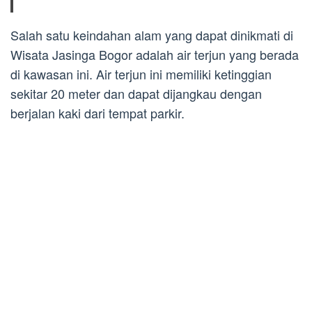
Salah satu keindahan alam yang dapat dinikmati di
Wisata Jasinga Bogor adalah air terjun yang berada
di kawasan ini. Air terjun ini memiliki ketinggian
sekitar 20 meter dan dapat dijangkau dengan
berjalan kaki dari tempat parkir.