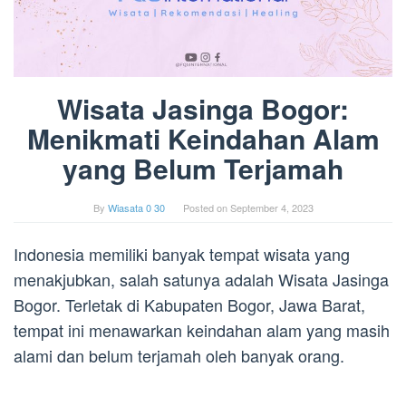
Wisata Jasinga Bogor:
Menikmati Keindahan Alam
yang Belum Terjamah
By
Wiasata 0 30
Posted on
September 4, 2023
Indonesia memiliki banyak tempat wisata yang
menakjubkan, salah satunya adalah Wisata Jasinga
Bogor. Terletak di Kabupaten Bogor, Jawa Barat,
tempat ini menawarkan keindahan alam yang masih
alami dan belum terjamah oleh banyak orang.