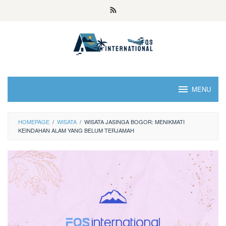
MENU
HOMEPAGE
/
WISATA
/
WISATA JASINGA BOGOR: MENIKMATI
KEINDAHAN ALAM YANG BELUM TERJAMAH