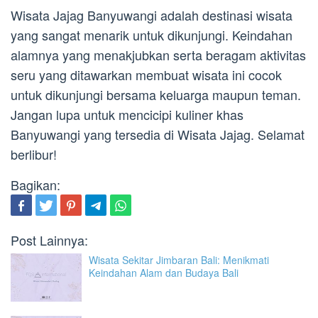
Wisata Jajag Banyuwangi adalah destinasi wisata
yang sangat menarik untuk dikunjungi. Keindahan
alamnya yang menakjubkan serta beragam aktivitas
seru yang ditawarkan membuat wisata ini cocok
untuk dikunjungi bersama keluarga maupun teman.
Jangan lupa untuk mencicipi kuliner khas
Banyuwangi yang tersedia di Wisata Jajag. Selamat
berlibur!
Bagikan:
Post Lainnya:
Wisata Sekitar Jimbaran Bali: Menikmati
Keindahan Alam dan Budaya Bali