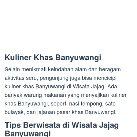
Kuliner Khas Banyuwangi
Selain menikmati keindahan alam dan beragam
aktivitas seru, pengunjung juga bisa mencicipi
kuliner khas Banyuwangi di Wisata Jajag. Ada
banyak warung makanan yang menyajikan kuliner
khas Banyuwangi, seperti nasi tempong, sate
bulayak, dan jajanan pasar khas Banyuwangi.
Tips Berwisata di Wisata Jajag
Banyuwangi