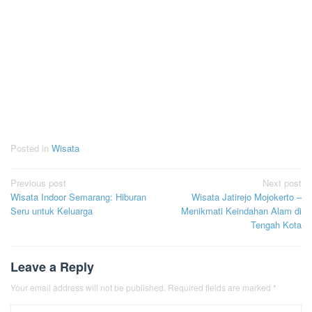
Posted in
Wisata
Post
Previous post
Next post
Wisata Indoor Semarang: Hiburan
Wisata Jatirejo Mojokerto –
navigation
Seru untuk Keluarga
Menikmati Keindahan Alam di
Tengah Kota
Leave a Reply
Your email address will not be published.
Required fields are marked
*