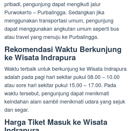
pribadi, pengunjung dapat mengikuti jalur
Purwokerto – Purbalingga. Sedangkan jika
menggunakan transportasi umum, pengunjung
dapat menggunakan angkutan umum seperti bus
atau travel yang menuju ke Purbalingga.
Rekomendasi Waktu Berkunjung
ke Wisata Indrapura
Waktu terbaik untuk berkunjung ke Wisata Indrapura
adalah pada pagi hari sekitar pukul 08.00 – 10.00
atau sore hari sekitar pukul 15.00 – 17.00. Pada
waktu tersebut, pengunjung dapat menikmati
keindahan alam sambil menikmati udara yang sejuk
dan segar.
Harga Tiket Masuk ke Wisata
Indrapura