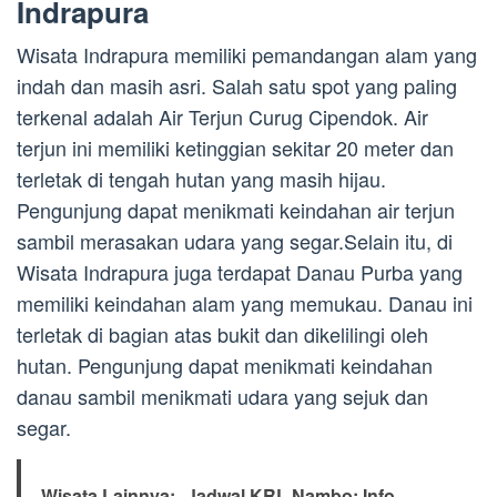
Indrapura
Wisata Indrapura memiliki pemandangan alam yang
indah dan masih asri. Salah satu spot yang paling
terkenal adalah Air Terjun Curug Cipendok. Air
terjun ini memiliki ketinggian sekitar 20 meter dan
terletak di tengah hutan yang masih hijau.
Pengunjung dapat menikmati keindahan air terjun
sambil merasakan udara yang segar.Selain itu, di
Wisata Indrapura juga terdapat Danau Purba yang
memiliki keindahan alam yang memukau. Danau ini
terletak di bagian atas bukit dan dikelilingi oleh
hutan. Pengunjung dapat menikmati keindahan
danau sambil menikmati udara yang sejuk dan
segar.
Wisata Lainnya:
Jadwal KRL Nambo: Info