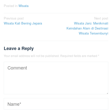
Posted in
Wisata
Post
Previous post
Next post
Wisata Kali Bening Jepara
Wisata Jaro: Menikmati
navigation
Keindahan Alam di Destinasi
Wisata Tersembunyi
Leave a Reply
Your email address will not be published.
Required fields are marked
*