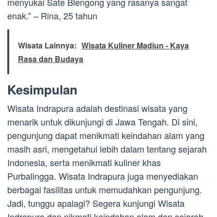
menyukai Sate Blengong yang rasanya sangat
enak.” – Rina, 25 tahun
Wisata Lainnya:
Wisata Kuliner Madiun - Kaya
Rasa dan Budaya
Kesimpulan
Wisata Indrapura adalah destinasi wisata yang
menarik untuk dikunjungi di Jawa Tengah. Di sini,
pengunjung dapat menikmati keindahan alam yang
masih asri, mengetahui lebih dalam tentang sejarah
Indonesia, serta menikmati kuliner khas
Purbalingga. Wisata Indrapura juga menyediakan
berbagai fasilitas untuk memudahkan pengunjung.
Jadi, tunggu apalagi? Segera kunjungi Wisata
Indrapura dan nikmati keindahan alam dan sejarah