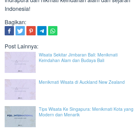
Indonesia!
Bagikan:
Post Lainnya:
Wisata Sekitar Jimbaran Bali: Menikmati
Keindahan Alam dan Budaya Bali
Menikmati Wisata di Auckland New Zealand
Tips Wisata Ke Singapura: Menikmati Kota yang
Modern dan Menarik