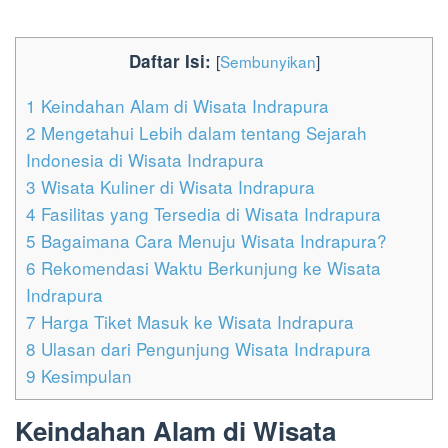
Daftar Isi:
[
Sembunyikan
]
1
Keindahan Alam di Wisata Indrapura
2
Mengetahui Lebih dalam tentang Sejarah
Indonesia di Wisata Indrapura
3
Wisata Kuliner di Wisata Indrapura
4
Fasilitas yang Tersedia di Wisata Indrapura
5
Bagaimana Cara Menuju Wisata Indrapura?
6
Rekomendasi Waktu Berkunjung ke Wisata
Indrapura
7
Harga Tiket Masuk ke Wisata Indrapura
8
Ulasan dari Pengunjung Wisata Indrapura
9
Kesimpulan
Keindahan Alam di Wisata