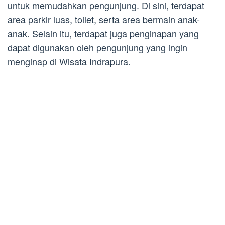
untuk memudahkan pengunjung. Di sini, terdapat
area parkir luas, toilet, serta area bermain anak-
anak. Selain itu, terdapat juga penginapan yang
dapat digunakan oleh pengunjung yang ingin
menginap di Wisata Indrapura.