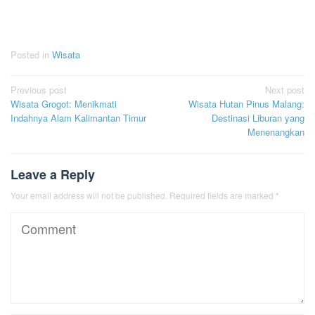
Posted in
Wisata
Post
Previous post
Next post
Wisata Grogot: Menikmati
Wisata Hutan Pinus Malang:
navigation
Indahnya Alam Kalimantan Timur
Destinasi Liburan yang
Menenangkan
Leave a Reply
Your email address will not be published.
Required fields are marked
*