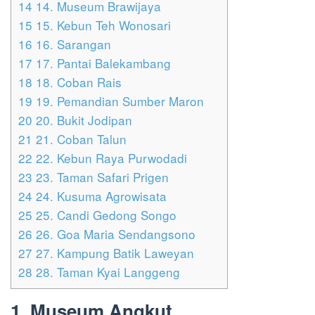
14
14. Museum Brawijaya
15
15. Kebun Teh Wonosari
16
16. Sarangan
17
17. Pantai Balekambang
18
18. Coban Rais
19
19. Pemandian Sumber Maron
20
20. Bukit Jodipan
21
21. Coban Talun
22
22. Kebun Raya Purwodadi
23
23. Taman Safari Prigen
24
24. Kusuma Agrowisata
25
25. Candi Gedong Songo
26
26. Goa Maria Sendangsono
27
27. Kampung Batik Laweyan
28
28. Taman Kyai Langgeng
1. Museum Angkut