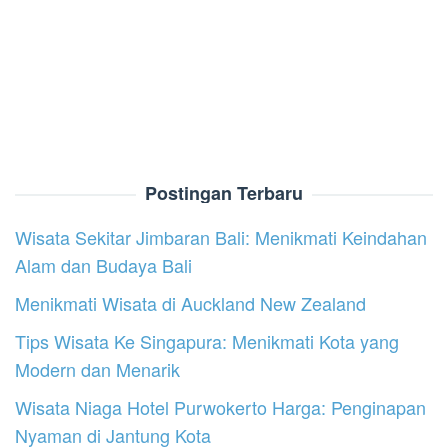
Postingan Terbaru
Wisata Sekitar Jimbaran Bali: Menikmati Keindahan
Alam dan Budaya Bali
Menikmati Wisata di Auckland New Zealand
Tips Wisata Ke Singapura: Menikmati Kota yang
Modern dan Menarik
Wisata Niaga Hotel Purwokerto Harga: Penginapan
Nyaman di Jantung Kota