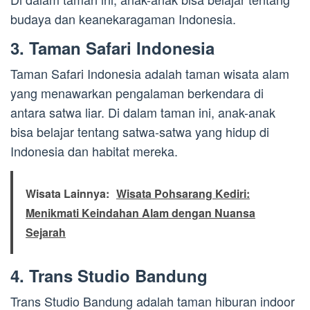
budaya dan keanekaragaman Indonesia.
3. Taman Safari Indonesia
Taman Safari Indonesia adalah taman wisata alam
yang menawarkan pengalaman berkendara di
antara satwa liar. Di dalam taman ini, anak-anak
bisa belajar tentang satwa-satwa yang hidup di
Indonesia dan habitat mereka.
Wisata Lainnya:
Wisata Pohsarang Kediri:
Menikmati Keindahan Alam dengan Nuansa
Sejarah
4. Trans Studio Bandung
Trans Studio Bandung adalah taman hiburan indoor