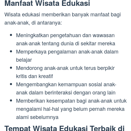
Manfaat Wisata Edukasi
Wisata edukasi memberikan banyak manfaat bagi
anak-anak, di antaranya:
Meningkatkan pengetahuan dan wawasan
anak-anak tentang dunia di sekitar mereka
Memperkaya pengalaman anak-anak dalam
belajar
Mendorong anak-anak untuk terus berpikir
kritis dan kreatif
Mengembangkan kemampuan sosial anak-
anak dalam berinteraksi dengan orang lain
Memberikan kesempatan bagi anak-anak untuk
mengalami hal-hal yang belum pernah mereka
alami sebelumnya
Tempat Wisata Edukasi Terbaik di