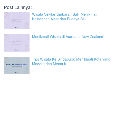
Post Lainnya:
Wisata Sekitar Jimbaran Bali: Menikmati
Keindahan Alam dan Budaya Bali
Menikmati Wisata di Auckland New Zealand
Tips Wisata Ke Singapura: Menikmati Kota yang
Modern dan Menarik