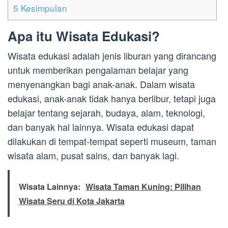
5
Kesimpulan
Apa itu Wisata Edukasi?
Wisata edukasi adalah jenis liburan yang dirancang
untuk memberikan pengalaman belajar yang
menyenangkan bagi anak-anak. Dalam wisata
edukasi, anak-anak tidak hanya berlibur, tetapi juga
belajar tentang sejarah, budaya, alam, teknologi,
dan banyak hal lainnya. Wisata edukasi dapat
dilakukan di tempat-tempat seperti museum, taman
wisata alam, pusat sains, dan banyak lagi.
Wisata Lainnya:
Wisata Taman Kuning: Pilihan
Wisata Seru di Kota Jakarta