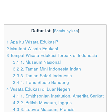
Daftar Isi:
[
Sembunyikan
]
1
Apa itu Wisata Edukasi?
2
Manfaat Wisata Edukasi
3
Tempat Wisata Edukasi Terbaik di Indonesia
3.1
1. Museum Nasional
3.2
2. Taman Mini Indonesia Indah
3.3
3. Taman Safari Indonesia
3.4
4. Trans Studio Bandung
4
Wisata Edukasi di Luar Negeri
4.1
1. Smithsonian Institution, Amerika Serikat
4.2
2. British Museum, Inggris
4.3
3. Louvre Museum, Prancis