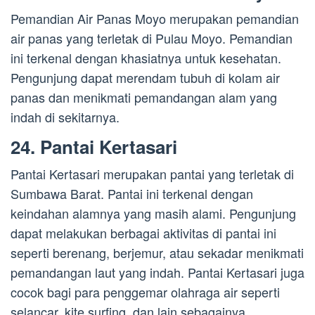
Pemandian Air Panas Moyo merupakan pemandian
air panas yang terletak di Pulau Moyo. Pemandian
ini terkenal dengan khasiatnya untuk kesehatan.
Pengunjung dapat merendam tubuh di kolam air
panas dan menikmati pemandangan alam yang
indah di sekitarnya.
24. Pantai Kertasari
Pantai Kertasari merupakan pantai yang terletak di
Sumbawa Barat. Pantai ini terkenal dengan
keindahan alamnya yang masih alami. Pengunjung
dapat melakukan berbagai aktivitas di pantai ini
seperti berenang, berjemur, atau sekadar menikmati
pemandangan laut yang indah. Pantai Kertasari juga
cocok bagi para penggemar olahraga air seperti
selancar, kite surfing, dan lain sebagainya.