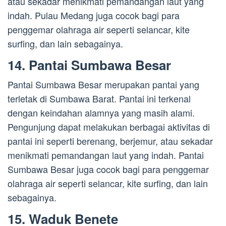
atau sekadar menikmati pemandangan laut yang
indah. Pulau Medang juga cocok bagi para
penggemar olahraga air seperti selancar, kite
surfing, dan lain sebagainya.
14. Pantai Sumbawa Besar
Pantai Sumbawa Besar merupakan pantai yang
terletak di Sumbawa Barat. Pantai ini terkenal
dengan keindahan alamnya yang masih alami.
Pengunjung dapat melakukan berbagai aktivitas di
pantai ini seperti berenang, berjemur, atau sekadar
menikmati pemandangan laut yang indah. Pantai
Sumbawa Besar juga cocok bagi para penggemar
olahraga air seperti selancar, kite surfing, dan lain
sebagainya.
15. Waduk Benete