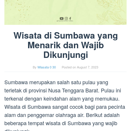
Wisata di Sumbawa yang
Menarik dan Wajib
Dikunjungi
By
Wiasata 0 30
Posted on
August 7, 2023
Sumbawa merupakan salah satu pulau yang
terletak di provinsi Nusa Tenggara Barat. Pulau ini
terkenal dengan keindahan alam yang memukau.
Wisata di Sumbawa sangat cocok bagi para pecinta
alam dan penggemar olahraga air. Berikut adalah
beberapa tempat wisata di Sumbawa yang wajib