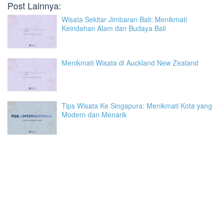
Post Lainnya:
Wisata Sekitar Jimbaran Bali: Menikmati
Keindahan Alam dan Budaya Bali
Menikmati Wisata di Auckland New Zealand
Tips Wisata Ke Singapura: Menikmati Kota yang
Modern dan Menarik