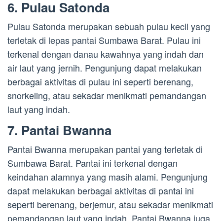
6. Pulau Satonda
Pulau Satonda merupakan sebuah pulau kecil yang
terletak di lepas pantai Sumbawa Barat. Pulau ini
terkenal dengan danau kawahnya yang indah dan
air laut yang jernih. Pengunjung dapat melakukan
berbagai aktivitas di pulau ini seperti berenang,
snorkeling, atau sekadar menikmati pemandangan
laut yang indah.
7. Pantai Bwanna
Pantai Bwanna merupakan pantai yang terletak di
Sumbawa Barat. Pantai ini terkenal dengan
keindahan alamnya yang masih alami. Pengunjung
dapat melakukan berbagai aktivitas di pantai ini
seperti berenang, berjemur, atau sekadar menikmati
pemandangan laut yang indah. Pantai Bwanna juga