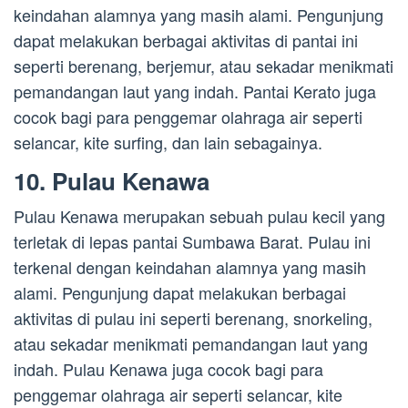
keindahan alamnya yang masih alami. Pengunjung
dapat melakukan berbagai aktivitas di pantai ini
seperti berenang, berjemur, atau sekadar menikmati
pemandangan laut yang indah. Pantai Kerato juga
cocok bagi para penggemar olahraga air seperti
selancar, kite surfing, dan lain sebagainya.
10. Pulau Kenawa
Pulau Kenawa merupakan sebuah pulau kecil yang
terletak di lepas pantai Sumbawa Barat. Pulau ini
terkenal dengan keindahan alamnya yang masih
alami. Pengunjung dapat melakukan berbagai
aktivitas di pulau ini seperti berenang, snorkeling,
atau sekadar menikmati pemandangan laut yang
indah. Pulau Kenawa juga cocok bagi para
penggemar olahraga air seperti selancar, kite