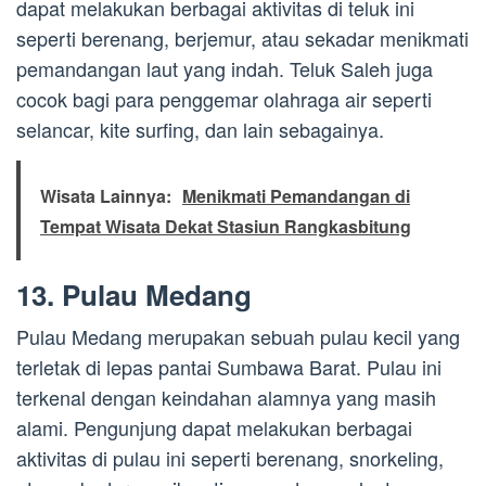
dapat melakukan berbagai aktivitas di teluk ini
seperti berenang, berjemur, atau sekadar menikmati
pemandangan laut yang indah. Teluk Saleh juga
cocok bagi para penggemar olahraga air seperti
selancar, kite surfing, dan lain sebagainya.
Wisata Lainnya:
Menikmati Pemandangan di
Tempat Wisata Dekat Stasiun Rangkasbitung
13. Pulau Medang
Pulau Medang merupakan sebuah pulau kecil yang
terletak di lepas pantai Sumbawa Barat. Pulau ini
terkenal dengan keindahan alamnya yang masih
alami. Pengunjung dapat melakukan berbagai
aktivitas di pulau ini seperti berenang, snorkeling,