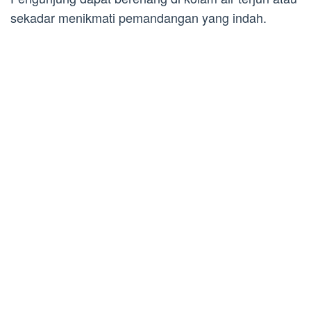
sekadar menikmati pemandangan yang indah.