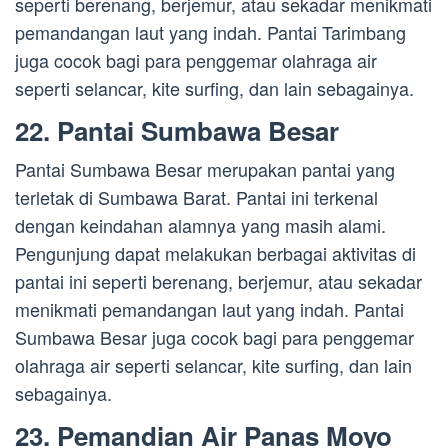
seperti berenang, berjemur, atau sekadar menikmati
pemandangan laut yang indah. Pantai Tarimbang
juga cocok bagi para penggemar olahraga air
seperti selancar, kite surfing, dan lain sebagainya.
22. Pantai Sumbawa Besar
Pantai Sumbawa Besar merupakan pantai yang
terletak di Sumbawa Barat. Pantai ini terkenal
dengan keindahan alamnya yang masih alami.
Pengunjung dapat melakukan berbagai aktivitas di
pantai ini seperti berenang, berjemur, atau sekadar
menikmati pemandangan laut yang indah. Pantai
Sumbawa Besar juga cocok bagi para penggemar
olahraga air seperti selancar, kite surfing, dan lain
sebagainya.
23. Pemandian Air Panas Moyo