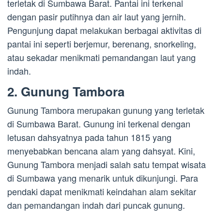
terletak di Sumbawa Barat. Pantai ini terkenal
dengan pasir putihnya dan air laut yang jernih.
Pengunjung dapat melakukan berbagai aktivitas di
pantai ini seperti berjemur, berenang, snorkeling,
atau sekadar menikmati pemandangan laut yang
indah.
2. Gunung Tambora
Gunung Tambora merupakan gunung yang terletak
di Sumbawa Barat. Gunung ini terkenal dengan
letusan dahsyatnya pada tahun 1815 yang
menyebabkan bencana alam yang dahsyat. Kini,
Gunung Tambora menjadi salah satu tempat wisata
di Sumbawa yang menarik untuk dikunjungi. Para
pendaki dapat menikmati keindahan alam sekitar
dan pemandangan indah dari puncak gunung.