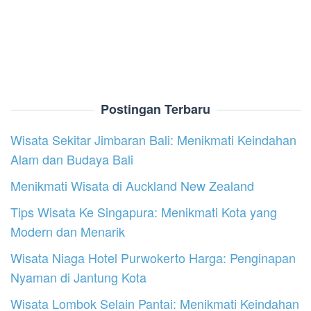
Postingan Terbaru
Wisata Sekitar Jimbaran Bali: Menikmati Keindahan
Alam dan Budaya Bali
Menikmati Wisata di Auckland New Zealand
Tips Wisata Ke Singapura: Menikmati Kota yang
Modern dan Menarik
Wisata Niaga Hotel Purwokerto Harga: Penginapan
Nyaman di Jantung Kota
Wisata Lombok Selain Pantai: Menikmati Keindahan