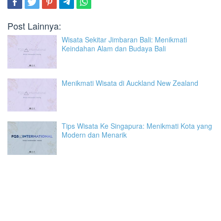
Post Lainnya:
Wisata Sekitar Jimbaran Bali: Menikmati
Keindahan Alam dan Budaya Bali
Menikmati Wisata di Auckland New Zealand
Tips Wisata Ke Singapura: Menikmati Kota yang
Modern dan Menarik