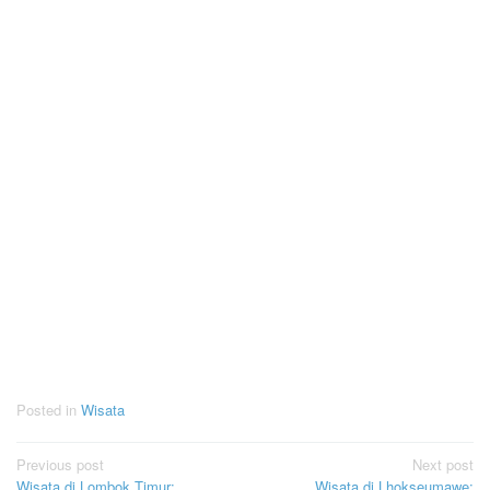
Posted in
Wisata
Post
Previous post
Next post
Wisata di Lombok Timur:
Wisata di Lhokseumawe: