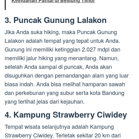
Keindahan Pantai di Belitung Timur
3. Puncak Gunung Lalakon
Jika Anda suka hiking, maka Puncak Gunung
Lalakon adalah tempat yang tepat untuk Anda.
Gunung ini memiliki ketinggian 2.027 mdpl dan
memiliki jalur hiking yang menantang. Namun,
setelah Anda sampai di puncak, Anda akan
disuguhkan dengan pemandangan alam yang luar
biasa indah. Anda bisa melihat hamparan sawah
dan perkebunan yang subur serta kota Bandung
yang terlihat jelas dari kejauhan.
4. Kampung Strawberry Ciwidey
Tempat wisata selanjutnya adalah Kampung
Strawberry Ciwidey. Terletak sekitar 20 km dari