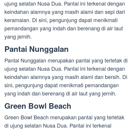
ujung selatan Nusa Dua. Pantai ini terkenal dengan
keindahan alamnya yang masih alami dan sepi dari
keramaian. Di sini, pengunjung dapat menikmati
pemandangan yang indah dan berenang di air laut
yang jernih.
Pantai Nunggalan
Pantai Nunggalan merupakan pantai yang terletak di
ujung selatan Nusa Dua. Pantai ini terkenal dengan
keindahan alamnya yang masih alami dan bersih. Di
sini, pengunjung dapat menikmati pemandangan
yang indah dan berenang di air laut yang jernih.
Green Bowl Beach
Green Bowl Beach merupakan pantai yang terletak
di ujung selatan Nusa Dua. Pantai ini terkenal