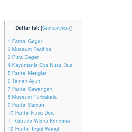
Daftar Isi:
[
Sembunyikan
]
1
Pantai Geger
2
Museum Pasifika
3
Pura Geger
4
Kayumanis Spa Nusa Dua
5
Pantai Mengiat
6
Taman Ayun
7
Pantai Sawangan
8
Museum Purbakala
9
Pantai Samuh
10
Pantai Nusa Dua
11
Garuda Wisnu Kencana
12
Pantai Tegal Wangi