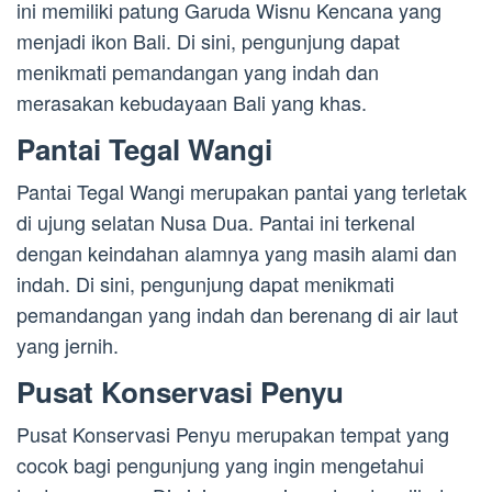
ini memiliki patung Garuda Wisnu Kencana yang
menjadi ikon Bali. Di sini, pengunjung dapat
menikmati pemandangan yang indah dan
merasakan kebudayaan Bali yang khas.
Pantai Tegal Wangi
Pantai Tegal Wangi merupakan pantai yang terletak
di ujung selatan Nusa Dua. Pantai ini terkenal
dengan keindahan alamnya yang masih alami dan
indah. Di sini, pengunjung dapat menikmati
pemandangan yang indah dan berenang di air laut
yang jernih.
Pusat Konservasi Penyu
Pusat Konservasi Penyu merupakan tempat yang
cocok bagi pengunjung yang ingin mengetahui