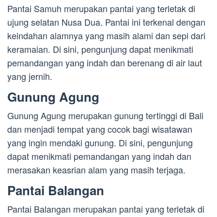
Pantai Samuh merupakan pantai yang terletak di
ujung selatan Nusa Dua. Pantai ini terkenal dengan
keindahan alamnya yang masih alami dan sepi dari
keramaian. Di sini, pengunjung dapat menikmati
pemandangan yang indah dan berenang di air laut
yang jernih.
Gunung Agung
Gunung Agung merupakan gunung tertinggi di Bali
dan menjadi tempat yang cocok bagi wisatawan
yang ingin mendaki gunung. Di sini, pengunjung
dapat menikmati pemandangan yang indah dan
merasakan keasrian alam yang masih terjaga.
Pantai Balangan
Pantai Balangan merupakan pantai yang terletak di