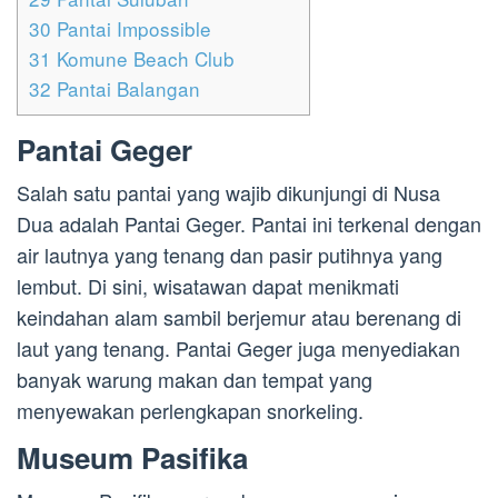
30
Pantai Impossible
31
Komune Beach Club
32
Pantai Balangan
Pantai Geger
Salah satu pantai yang wajib dikunjungi di Nusa
Dua adalah Pantai Geger. Pantai ini terkenal dengan
air lautnya yang tenang dan pasir putihnya yang
lembut. Di sini, wisatawan dapat menikmati
keindahan alam sambil berjemur atau berenang di
laut yang tenang. Pantai Geger juga menyediakan
banyak warung makan dan tempat yang
menyewakan perlengkapan snorkeling.
Museum Pasifika