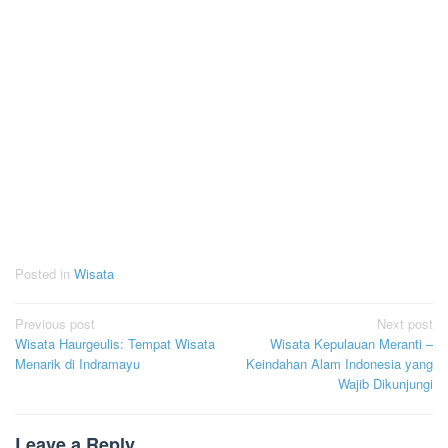
Posted in
Wisata
Post
Previous post
Next post
Wisata Haurgeulis: Tempat Wisata
Wisata Kepulauan Meranti –
navigation
Menarik di Indramayu
Keindahan Alam Indonesia yang
Wajib Dikunjungi
Leave a Reply