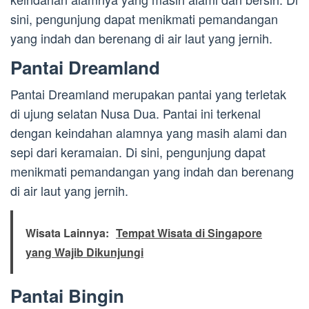
sini, pengunjung dapat menikmati pemandangan
yang indah dan berenang di air laut yang jernih.
Pantai Dreamland
Pantai Dreamland merupakan pantai yang terletak
di ujung selatan Nusa Dua. Pantai ini terkenal
dengan keindahan alamnya yang masih alami dan
sepi dari keramaian. Di sini, pengunjung dapat
menikmati pemandangan yang indah dan berenang
di air laut yang jernih.
Wisata Lainnya:
Tempat Wisata di Singapore
yang Wajib Dikunjungi
Pantai Bingin