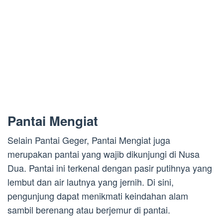
Pantai Mengiat
Selain Pantai Geger, Pantai Mengiat juga
merupakan pantai yang wajib dikunjungi di Nusa
Dua. Pantai ini terkenal dengan pasir putihnya yang
lembut dan air lautnya yang jernih. Di sini,
pengunjung dapat menikmati keindahan alam
sambil berenang atau berjemur di pantai.