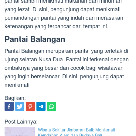
pantai sambil menikmati makanan dan minuman
yang lezat. Di sini, pengunjung dapat menikmati
pemandangan pantai yang indah dan merasakan
ketenangan yang terpancar dari tempat ini.
Pantai Balangan
Pantai Balangan merupakan pantai yang terletak di
ujung selatan Nusa Dua. Pantai ini terkenal dengan
ombaknya yang besar dan cocok bagi wisatawan
yang ingin berselancar. Di sini, pengunjung dapat
menikmati
Bagikan:
Post Lainnya:
Wisata Sekitar Jimbaran Bali: Menikmati
Keindahan Alam dan Budaya Bali