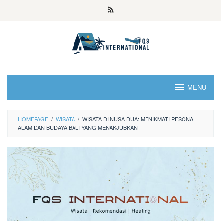
MENU
HOMEPAGE
/
WISATA
/
WISATA DI NUSA DUA: MENIKMATI PESONA
ALAM DAN BUDAYA BALI YANG MENAKJUBKAN