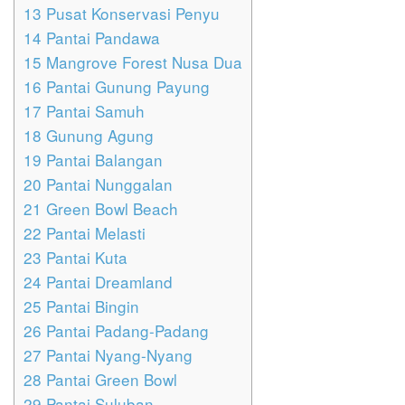
13
Pusat Konservasi Penyu
14
Pantai Pandawa
15
Mangrove Forest Nusa Dua
16
Pantai Gunung Payung
17
Pantai Samuh
18
Gunung Agung
19
Pantai Balangan
20
Pantai Nunggalan
21
Green Bowl Beach
22
Pantai Melasti
23
Pantai Kuta
24
Pantai Dreamland
25
Pantai Bingin
26
Pantai Padang-Padang
27
Pantai Nyang-Nyang
28
Pantai Green Bowl
29
Pantai Suluban