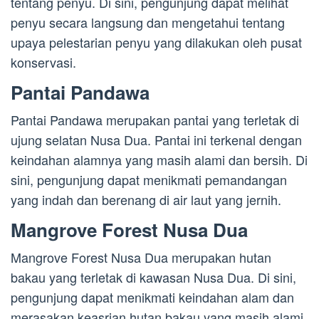
tentang penyu. Di sini, pengunjung dapat melihat
penyu secara langsung dan mengetahui tentang
upaya pelestarian penyu yang dilakukan oleh pusat
konservasi.
Pantai Pandawa
Pantai Pandawa merupakan pantai yang terletak di
ujung selatan Nusa Dua. Pantai ini terkenal dengan
keindahan alamnya yang masih alami dan bersih. Di
sini, pengunjung dapat menikmati pemandangan
yang indah dan berenang di air laut yang jernih.
Mangrove Forest Nusa Dua
Mangrove Forest Nusa Dua merupakan hutan
bakau yang terletak di kawasan Nusa Dua. Di sini,
pengunjung dapat menikmati keindahan alam dan
merasakan keasrian hutan bakau yang masih alami.