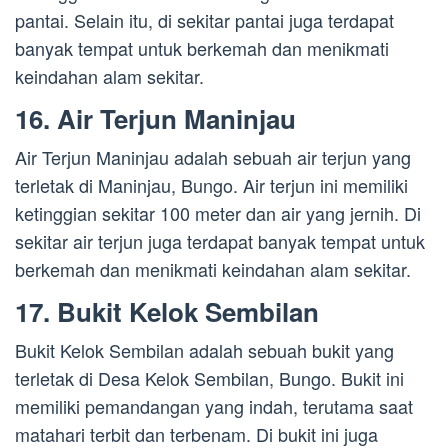
pantai. Selain itu, di sekitar pantai juga terdapat
banyak tempat untuk berkemah dan menikmati
keindahan alam sekitar.
16. Air Terjun Maninjau
Air Terjun Maninjau adalah sebuah air terjun yang
terletak di Maninjau, Bungo. Air terjun ini memiliki
ketinggian sekitar 100 meter dan air yang jernih. Di
sekitar air terjun juga terdapat banyak tempat untuk
berkemah dan menikmati keindahan alam sekitar.
17. Bukit Kelok Sembilan
Bukit Kelok Sembilan adalah sebuah bukit yang
terletak di Desa Kelok Sembilan, Bungo. Bukit ini
memiliki pemandangan yang indah, terutama saat
matahari terbit dan terbenam. Di bukit ini juga