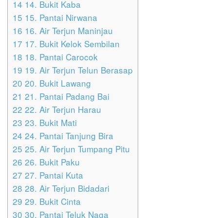
14
14. Bukit Kaba
15
15. Pantai Nirwana
16
16. Air Terjun Maninjau
17
17. Bukit Kelok Sembilan
18
18. Pantai Carocok
19
19. Air Terjun Telun Berasap
20
20. Bukit Lawang
21
21. Pantai Padang Bai
22
22. Air Terjun Harau
23
23. Bukit Mati
24
24. Pantai Tanjung Bira
25
25. Air Terjun Tumpang Pitu
26
26. Bukit Paku
27
27. Pantai Kuta
28
28. Air Terjun Bidadari
29
29. Bukit Cinta
30
30. Pantai Teluk Naga