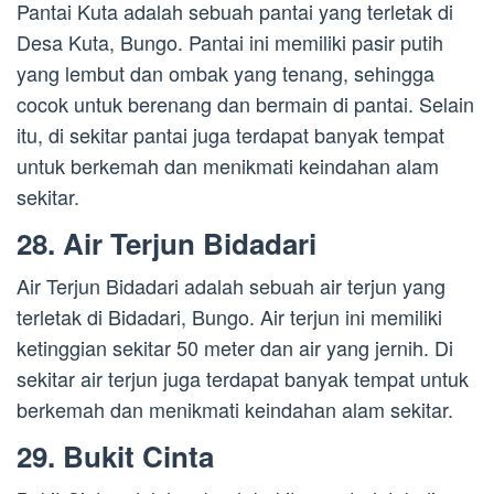
Pantai Kuta adalah sebuah pantai yang terletak di
Desa Kuta, Bungo. Pantai ini memiliki pasir putih
yang lembut dan ombak yang tenang, sehingga
cocok untuk berenang dan bermain di pantai. Selain
itu, di sekitar pantai juga terdapat banyak tempat
untuk berkemah dan menikmati keindahan alam
sekitar.
28. Air Terjun Bidadari
Air Terjun Bidadari adalah sebuah air terjun yang
terletak di Bidadari, Bungo. Air terjun ini memiliki
ketinggian sekitar 50 meter dan air yang jernih. Di
sekitar air terjun juga terdapat banyak tempat untuk
berkemah dan menikmati keindahan alam sekitar.
29. Bukit Cinta