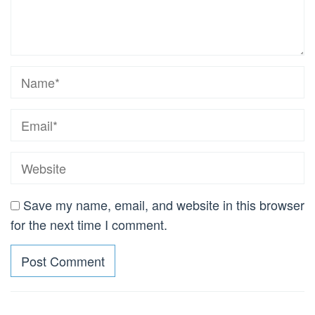
Save my name, email, and website in this browser
for the next time I comment.