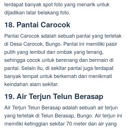
terdapat banyak spot foto yang menarik untuk
dijadikan latar belakang foto.
18. Pantai Carocok
Pantai Carocok adalah sebuah pantai yang terletak
di Desa Carocok, Bungo. Pantai ini memiliki pasir
putih yang lembut dan ombak yang tenang,
sehingga cocok untuk berenang dan bermain di
pantai. Selain itu, di sekitar pantai juga terdapat
banyak tempat untuk berkemah dan menikmati
keindahan alam sekitar.
19. Air Terjun Telun Berasap
Air Terjun Telun Berasap adalah sebuah air terjun
yang terletak di Telun Berasap, Bungo. Air terjun ini
memiliki ketinggian sekitar 70 meter dan air yang