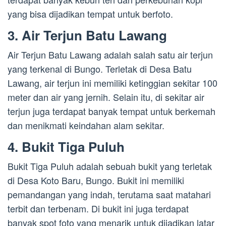
yang bisa dijadikan tempat untuk berfoto.
3. Air Terjun Batu Lawang
Air Terjun Batu Lawang adalah salah satu air terjun
yang terkenal di Bungo. Terletak di Desa Batu
Lawang, air terjun ini memiliki ketinggian sekitar 100
meter dan air yang jernih. Selain itu, di sekitar air
terjun juga terdapat banyak tempat untuk berkemah
dan menikmati keindahan alam sekitar.
4. Bukit Tiga Puluh
Bukit Tiga Puluh adalah sebuah bukit yang terletak
di Desa Koto Baru, Bungo. Bukit ini memiliki
pemandangan yang indah, terutama saat matahari
terbit dan terbenam. Di bukit ini juga terdapat
banyak spot foto yang menarik untuk dijadikan latar