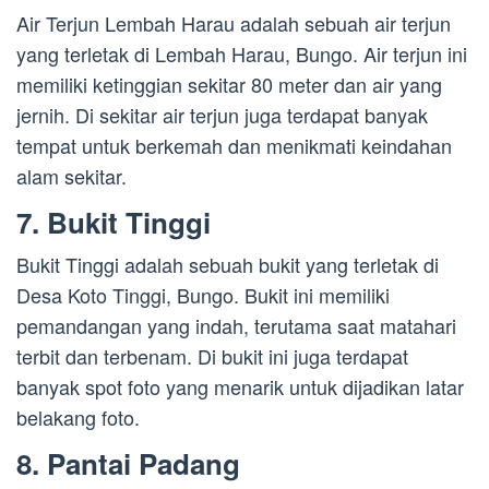
Air Terjun Lembah Harau adalah sebuah air terjun
yang terletak di Lembah Harau, Bungo. Air terjun ini
memiliki ketinggian sekitar 80 meter dan air yang
jernih. Di sekitar air terjun juga terdapat banyak
tempat untuk berkemah dan menikmati keindahan
alam sekitar.
7. Bukit Tinggi
Bukit Tinggi adalah sebuah bukit yang terletak di
Desa Koto Tinggi, Bungo. Bukit ini memiliki
pemandangan yang indah, terutama saat matahari
terbit dan terbenam. Di bukit ini juga terdapat
banyak spot foto yang menarik untuk dijadikan latar
belakang foto.
8. Pantai Padang