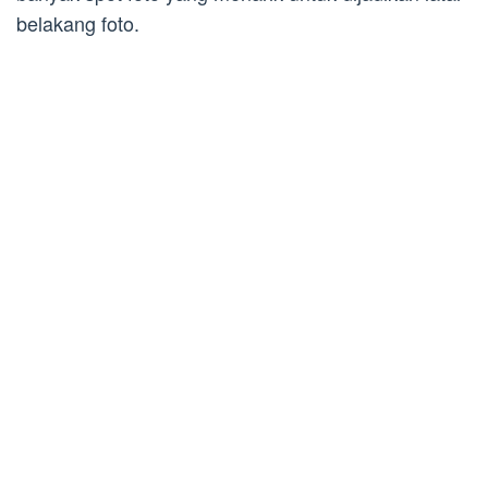
belakang foto.