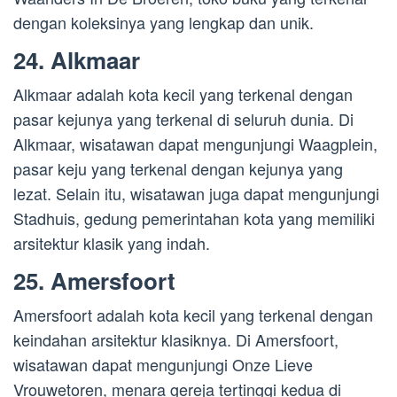
dengan koleksinya yang lengkap dan unik.
24. Alkmaar
Alkmaar adalah kota kecil yang terkenal dengan
pasar kejunya yang terkenal di seluruh dunia. Di
Alkmaar, wisatawan dapat mengunjungi Waagplein,
pasar keju yang terkenal dengan kejunya yang
lezat. Selain itu, wisatawan juga dapat mengunjungi
Stadhuis, gedung pemerintahan kota yang memiliki
arsitektur klasik yang indah.
25. Amersfoort
Amersfoort adalah kota kecil yang terkenal dengan
keindahan arsitektur klasiknya. Di Amersfoort,
wisatawan dapat mengunjungi Onze Lieve
Vrouwetoren, menara gereja tertinggi kedua di