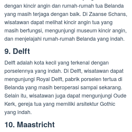
dengan kincir angin dan rumah-rumah tua Belanda
yang masih terjaga dengan baik. Di Zaanse Schans,
wisatawan dapat melihat kincir angin tua yang
masih berfungsi, mengunjungi museum kincir angin,
dan menjelajahi rumah-rumah Belanda yang indah.
9. Delft
Delft adalah kota kecil yang terkenal dengan
porselennya yang indah. Di Delft, wisatawan dapat
mengunjungi Royal Delft, pabrik porselen tertua di
Belanda yang masih beroperasi sampai sekarang.
Selain itu, wisatawan juga dapat mengunjungi Oude
Kerk, gereja tua yang memiliki arsitektur Gothic
yang indah.
10. Maastricht