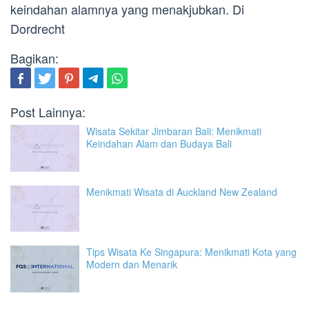
keindahan alamnya yang menakjubkan. Di
Dordrecht
Bagikan:
Post Lainnya:
Wisata Sekitar Jimbaran Bali: Menikmati
Keindahan Alam dan Budaya Bali
Menikmati Wisata di Auckland New Zealand
Tips Wisata Ke Singapura: Menikmati Kota yang
Modern dan Menarik