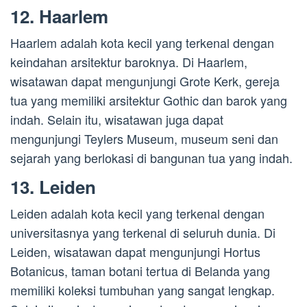
12. Haarlem
Haarlem adalah kota kecil yang terkenal dengan
keindahan arsitektur baroknya. Di Haarlem,
wisatawan dapat mengunjungi Grote Kerk, gereja
tua yang memiliki arsitektur Gothic dan barok yang
indah. Selain itu, wisatawan juga dapat
mengunjungi Teylers Museum, museum seni dan
sejarah yang berlokasi di bangunan tua yang indah.
13. Leiden
Leiden adalah kota kecil yang terkenal dengan
universitasnya yang terkenal di seluruh dunia. Di
Leiden, wisatawan dapat mengunjungi Hortus
Botanicus, taman botani tertua di Belanda yang
memiliki koleksi tumbuhan yang sangat lengkap.