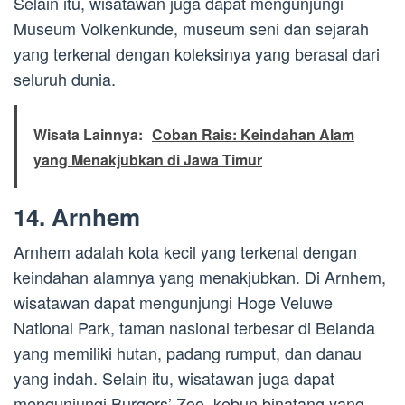
Selain itu, wisatawan juga dapat mengunjungi
Museum Volkenkunde, museum seni dan sejarah
yang terkenal dengan koleksinya yang berasal dari
seluruh dunia.
Wisata Lainnya:
Coban Rais: Keindahan Alam
yang Menakjubkan di Jawa Timur
14. Arnhem
Arnhem adalah kota kecil yang terkenal dengan
keindahan alamnya yang menakjubkan. Di Arnhem,
wisatawan dapat mengunjungi Hoge Veluwe
National Park, taman nasional terbesar di Belanda
yang memiliki hutan, padang rumput, dan danau
yang indah. Selain itu, wisatawan juga dapat
mengunjungi Burgers’ Zoo, kebun binatang yang