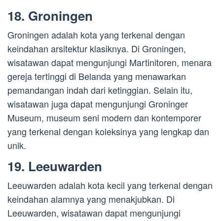
18. Groningen
Groningen adalah kota yang terkenal dengan
keindahan arsitektur klasiknya. Di Groningen,
wisatawan dapat mengunjungi Martinitoren, menara
gereja tertinggi di Belanda yang menawarkan
pemandangan indah dari ketinggian. Selain itu,
wisatawan juga dapat mengunjungi Groninger
Museum, museum seni modern dan kontemporer
yang terkenal dengan koleksinya yang lengkap dan
unik.
19. Leeuwarden
Leeuwarden adalah kota kecil yang terkenal dengan
keindahan alamnya yang menakjubkan. Di
Leeuwarden, wisatawan dapat mengunjungi