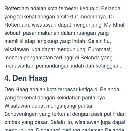
Rotterdam adalah kota terbesar kedua di Belanda
yang terkenal dengan arsitektur modernnya. Di
Rotterdam, wisatawan dapat mengunjungi Markthal,
sebuah pasar makanan dalam ruangan yang
memiliki atap lengkung yang indah. Selain itu,
wisatawan juga dapat mengunjungi Euromast,
menara pengamatan tertinggi di Belanda yang
menawarkan pemandangan indah dari ketinggian.
4. Den Haag
Den Haag adalah kota terbesar ketiga di Belanda
yang terkenal dengan keindahan pantainya.
Wisatawan dapat mengunjungi pantai
Scheveningen yang terkenal dengan pasir putih dan
ombak yang besar. Selain itu, wisatawan juga dapat
mengunjungi Binnenhof, gedung parlemen Belanda