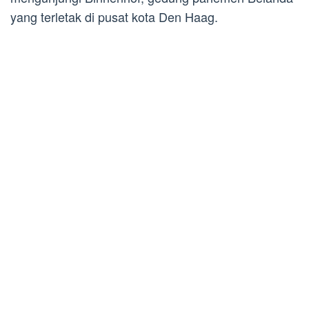
yang terletak di pusat kota Den Haag.