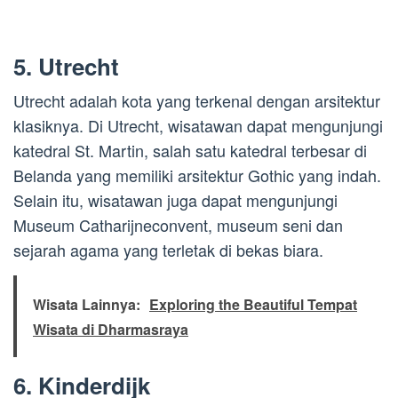
5. Utrecht
Utrecht adalah kota yang terkenal dengan arsitektur
klasiknya. Di Utrecht, wisatawan dapat mengunjungi
katedral St. Martin, salah satu katedral terbesar di
Belanda yang memiliki arsitektur Gothic yang indah.
Selain itu, wisatawan juga dapat mengunjungi
Museum Catharijneconvent, museum seni dan
sejarah agama yang terletak di bekas biara.
Wisata Lainnya:
Exploring the Beautiful Tempat
Wisata di Dharmasraya
6. Kinderdijk