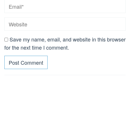
Save my name, email, and website in this browser
for the next time I comment.