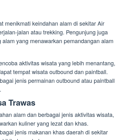
at menikmati keindahan alam di sekitar Air
jalan-jalan atau trekking. Pengunjung juga
ng alam yang menawarkan pemandangan alam
ncoba aktivitas wisata yang lebih menantang,
apat tempat wisata outbound dan paintball.
agai jenis permainan outbound atau paintball
.
sa Trawas
an alam dan berbagai jenis aktivitas wisata,
arkan kuliner yang lezat dan khas.
agai jenis makanan khas daerah di sekitar