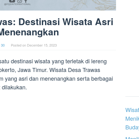
as: Destinasi Wisata Asri
Menenangkan
 30
Posted on
December 15, 2023
u destinasi wisata yang terletak di lereng
kerto, Jawa Timur. Wisata Desa Trawas
yang asri dan menenangkan serta berbagai
t dilakukan.
Wisat
Meni
Buday
Menik