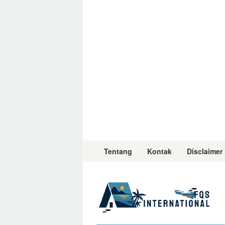
Skip
to
content
Tentang
Kontak
Disclaimer