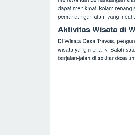
dapat menikmati kolam renang a
pemandangan alam yang indah
Aktivitas Wisata di 
Di Wisata Desa Trawas, pengunj
wisata yang menarik. Salah satu
berjalan-jalan di sekitar desa 