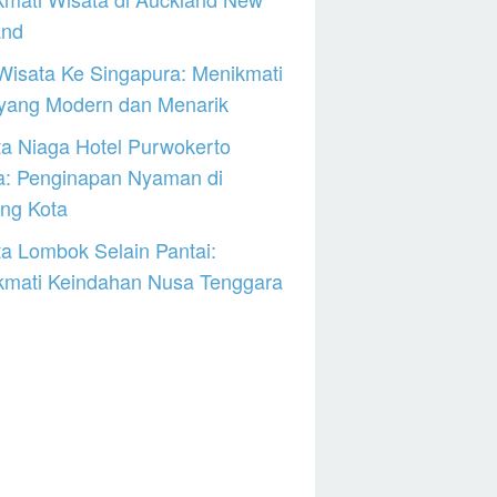
and
Wisata Ke Singapura: Menikmati
 yang Modern dan Menarik
a Niaga Hotel Purwokerto
a: Penginapan Nyaman di
ng Kota
a Lombok Selain Pantai:
kmati Keindahan Nusa Tenggara