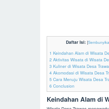
Daftar Isi:
[
Sembunyik
1
Keindahan Alam di Wisata D
2
Aktivitas Wisata di Wisata D
3
Kuliner di Wisata Desa Traw
4
Akomodasi di Wisata Desa T
5
Cara Menuju Wisata Desa Tr
6
Conclusion
Keindahan Alam di W
Wisata Desa Trawas menawark