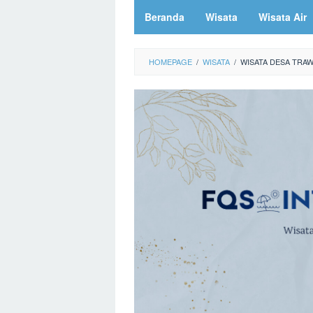
Beranda
Wisata
Wisata Air
HOMEPAGE
/
WISATA
/
WISATA DESA TRAW