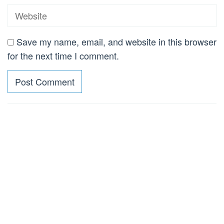
Save my name, email, and website in this browser
for the next time I comment.