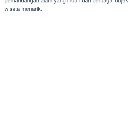
pemandangan alam yang indah dan berbagai objek
wisata menarik.