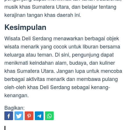
musik khas Sumatera Utara, dan belajar tentang
kerajinan tangan khas daerah ini.
Kesimpulan
Wisata Deli Serdang menawarkan berbagai objek
wisata menarik yang cocok untuk liburan bersama
keluarga atau teman. Di sini, pengunjung dapat
menikmati keindahan alam, budaya, dan kuliner
khas Sumatera Utara. Jangan lupa untuk mencoba
berbagai aktivitas menarik dan membawa pulang
oleh-oleh khas Deli Serdang sebagai kenang-
kenangan.
Bagikan: