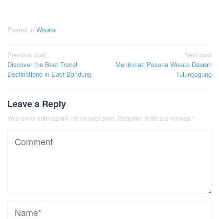
Posted in
Wisata
Post
Previous post
Next post
Discover the Best Travel
Menikmati Pesona Wisata Daerah
navigation
Destinations in East Bandung
Tulungagung
Leave a Reply
Your email address will not be published.
Required fields are marked
*