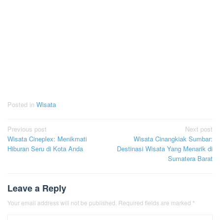
Posted in
Wisata
Post
Previous post
Next post
Wisata Cineplex: Menikmati
Wisata Cinangkiak Sumbar:
navigation
Hiburan Seru di Kota Anda
Destinasi Wisata Yang Menarik di
Sumatera Barat
Leave a Reply
Your email address will not be published.
Required fields are marked
*