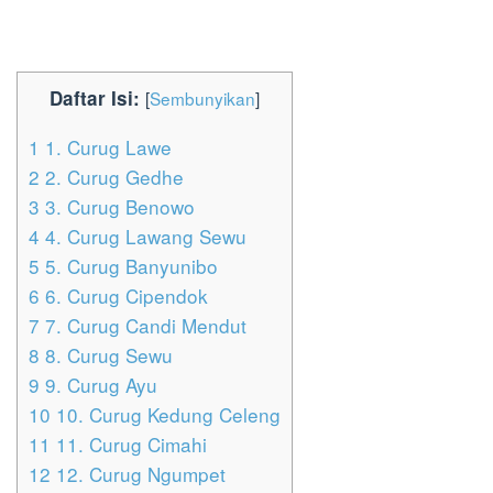
Daftar Isi:
[
Sembunyikan
]
1
1. Curug Lawe
2
2. Curug Gedhe
3
3. Curug Benowo
4
4. Curug Lawang Sewu
5
5. Curug Banyunibo
6
6. Curug Cipendok
7
7. Curug Candi Mendut
8
8. Curug Sewu
9
9. Curug Ayu
10
10. Curug Kedung Celeng
11
11. Curug Cimahi
12
12. Curug Ngumpet