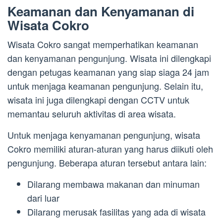
Keamanan dan Kenyamanan di
Wisata Cokro
Wisata Cokro sangat memperhatikan keamanan
dan kenyamanan pengunjung. Wisata ini dilengkapi
dengan petugas keamanan yang siap siaga 24 jam
untuk menjaga keamanan pengunjung. Selain itu,
wisata ini juga dilengkapi dengan CCTV untuk
memantau seluruh aktivitas di area wisata.
Untuk menjaga kenyamanan pengunjung, wisata
Cokro memiliki aturan-aturan yang harus diikuti oleh
pengunjung. Beberapa aturan tersebut antara lain:
Dilarang membawa makanan dan minuman
dari luar
Dilarang merusak fasilitas yang ada di wisata