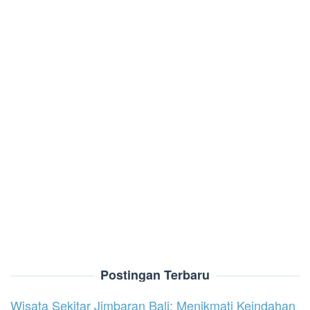
Postingan Terbaru
Wisata Sekitar Jimbaran Bali: Menikmati Keindahan