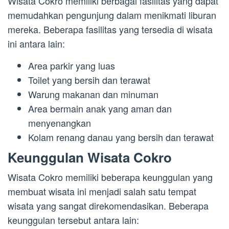
Wisata Cokro memiliki berbagai fasilitas yang dapat
memudahkan pengunjung dalam menikmati liburan
mereka. Beberapa fasilitas yang tersedia di wisata
ini antara lain:
Area parkir yang luas
Toilet yang bersih dan terawat
Warung makanan dan minuman
Area bermain anak yang aman dan
menyenangkan
Kolam renang danau yang bersih dan terawat
Keunggulan Wisata Cokro
Wisata Cokro memiliki beberapa keunggulan yang
membuat wisata ini menjadi salah satu tempat
wisata yang sangat direkomendasikan. Beberapa
keunggulan tersebut antara lain: