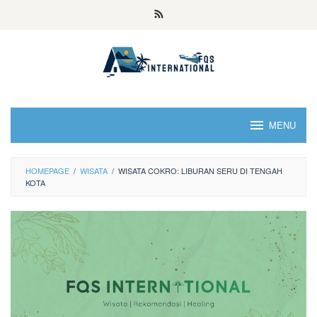
MENU
HOMEPAGE
/
WISATA
/
WISATA COKRO: LIBURAN SERU DI TENGAH
KOTA