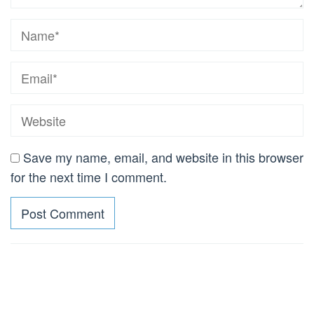
Save my name, email, and website in this browser
for the next time I comment.