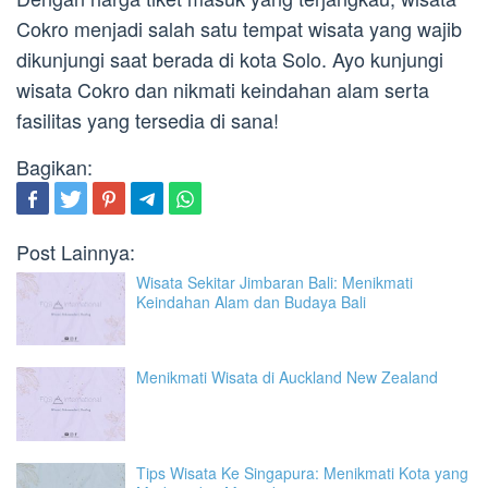
Cokro menjadi salah satu tempat wisata yang wajib
dikunjungi saat berada di kota Solo. Ayo kunjungi
wisata Cokro dan nikmati keindahan alam serta
fasilitas yang tersedia di sana!
Bagikan:
Post Lainnya:
Wisata Sekitar Jimbaran Bali: Menikmati
Keindahan Alam dan Budaya Bali
Menikmati Wisata di Auckland New Zealand
Tips Wisata Ke Singapura: Menikmati Kota yang