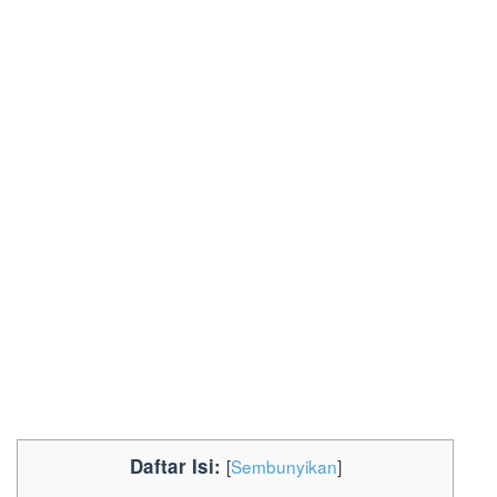
Daftar Isi:
[
Sembunyikan
]