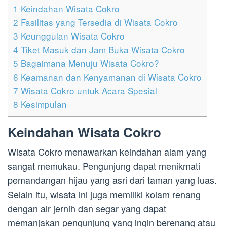
1
Keindahan Wisata Cokro
2
Fasilitas yang Tersedia di Wisata Cokro
3
Keunggulan Wisata Cokro
4
Tiket Masuk dan Jam Buka Wisata Cokro
5
Bagaimana Menuju Wisata Cokro?
6
Keamanan dan Kenyamanan di Wisata Cokro
7
Wisata Cokro untuk Acara Spesial
8
Kesimpulan
Keindahan Wisata Cokro
Wisata Cokro menawarkan keindahan alam yang
sangat memukau. Pengunjung dapat menikmati
pemandangan hijau yang asri dari taman yang luas.
Selain itu, wisata ini juga memiliki kolam renang
dengan air jernih dan segar yang dapat
memanjakan pengunjung yang ingin berenang atau