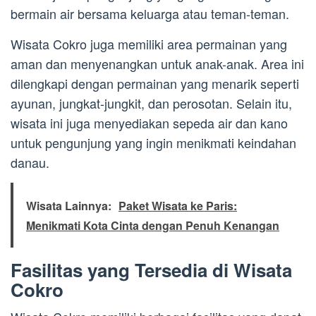
bermain air bersama keluarga atau teman-teman.
Wisata Cokro juga memiliki area permainan yang
aman dan menyenangkan untuk anak-anak. Area ini
dilengkapi dengan permainan yang menarik seperti
ayunan, jungkat-jungkit, dan perosotan. Selain itu,
wisata ini juga menyediakan sepeda air dan kano
untuk pengunjung yang ingin menikmati keindahan
danau.
Wisata Lainnya:
Paket Wisata ke Paris:
Menikmati Kota Cinta dengan Penuh Kenangan
Fasilitas yang Tersedia di Wisata
Cokro