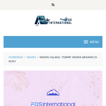
MENU
HOMEPAGE
/
WISATA
/
WISATA CALANG: TEMPAT WISATA MENARIK DI
ACEH