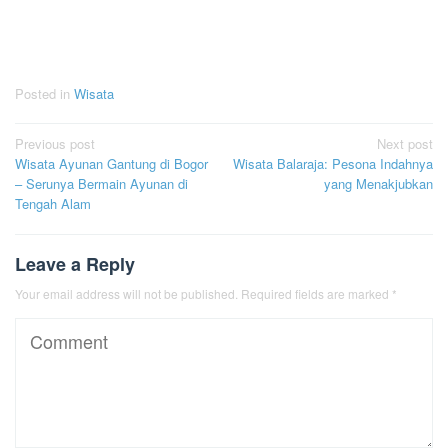
Posted in
Wisata
Post
Previous post
Next post
Wisata Ayunan Gantung di Bogor
Wisata Balaraja: Pesona Indahnya
navigation
– Serunya Bermain Ayunan di
yang Menakjubkan
Tengah Alam
Leave a Reply
Your email address will not be published.
Required fields are marked
*