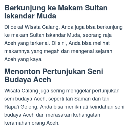
Berkunjung ke Makam Sultan
Iskandar Muda
Di dekat Wisata Calang, Anda juga bisa berkunjung
ke makam Sultan Iskandar Muda, seorang raja
Aceh yang terkenal. Di sini, Anda bisa melihat
makamnya yang megah dan mengenal sejarah
Aceh yang kaya.
Menonton Pertunjukan Seni
Budaya Aceh
Wisata Calang juga sering menggelar pertunjukan
seni budaya Aceh, seperti tari Saman dan tari
Rapa’i Geleng. Anda bisa menikmati keindahan seni
budaya Aceh dan merasakan kehangatan
keramahan orang Aceh.