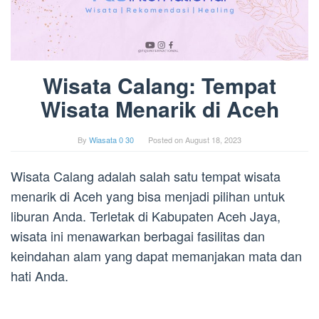
Wisata Calang: Tempat
Wisata Menarik di Aceh
By
Wiasata 0 30
Posted on
August 18, 2023
Wisata Calang adalah salah satu tempat wisata
menarik di Aceh yang bisa menjadi pilihan untuk
liburan Anda. Terletak di Kabupaten Aceh Jaya,
wisata ini menawarkan berbagai fasilitas dan
keindahan alam yang dapat memanjakan mata dan
hati Anda.