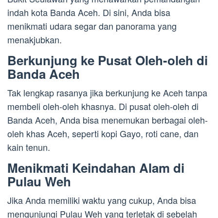
indah kota Banda Aceh. Di sini, Anda bisa
menikmati udara segar dan panorama yang
menakjubkan.
Berkunjung ke Pusat Oleh-oleh di
Banda Aceh
Tak lengkap rasanya jika berkunjung ke Aceh tanpa
membeli oleh-oleh khasnya. Di pusat oleh-oleh di
Banda Aceh, Anda bisa menemukan berbagai oleh-
oleh khas Aceh, seperti kopi Gayo, roti cane, dan
kain tenun.
Menikmati Keindahan Alam di
Pulau Weh
Jika Anda memiliki waktu yang cukup, Anda bisa
mengunjungi Pulau Weh yang terletak di sebelah