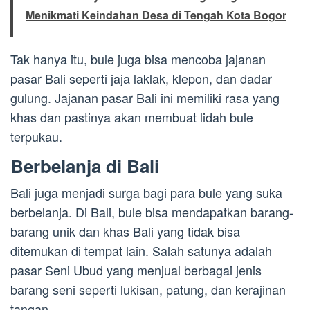
Menikmati Keindahan Desa di Tengah Kota Bogor
Tak hanya itu, bule juga bisa mencoba jajanan
pasar Bali seperti jaja laklak, klepon, dan dadar
gulung. Jajanan pasar Bali ini memiliki rasa yang
khas dan pastinya akan membuat lidah bule
terpukau.
Berbelanja di Bali
Bali juga menjadi surga bagi para bule yang suka
berbelanja. Di Bali, bule bisa mendapatkan barang-
barang unik dan khas Bali yang tidak bisa
ditemukan di tempat lain. Salah satunya adalah
pasar Seni Ubud yang menjual berbagai jenis
barang seni seperti lukisan, patung, dan kerajinan
tangan.