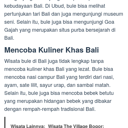
kebudayaan Bali. Di Ubud, bule bisa melihat
pertunjukan tari Bali dan juga mengunjungi museum
seni. Selain itu, bule juga bisa mengunjungi Goa
Gajah yang merupakan situs purba bersejarah di
Bali.
Mencoba Kuliner Khas Bali
Wisata bule di Bali juga tidak lengkap tanpa
mencoba kuliner khas Bali yang lezat. Bule bisa
mencoba nasi campur Bali yang terdiri dari nasi,
ayam, sate lilit, sayur urap, dan sambal matah.
Selain itu, bule juga bisa mencoba bebek betutu
yang merupakan hidangan bebek yang dibakar
dengan rempah-rempah tradisional Bali.
Wisata Lainnya:
Wisata The Village Bogor: