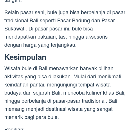
Selain pasar seni, bule juga bisa berbelanja di pasar
tradisional Bali seperti Pasar Badung dan Pasar
Sukawati. Di pasar-pasar ini, bule bisa
mendapatkan pakaian, tas, hingga aksesoris
dengan harga yang terjangkau.
Kesimpulan
Wisata bule di Bali menawarkan banyak pilihan
aktivitas yang bisa dilakukan. Mulai dari menikmati
keindahan pantai, mengunjungi tempat wisata
budaya dan sejarah Bali, mencoba kuliner khas Bali,
hingga berbelanja di pasar-pasar tradisional. Bali
memang menjadi destinasi wisata yang sangat
menarik bagi para bule.
Bagikan: