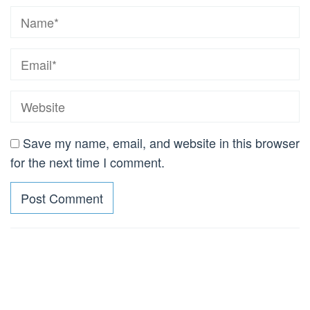
Save my name, email, and website in this browser
for the next time I comment.