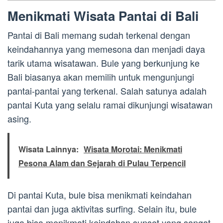
Menikmati Wisata Pantai di Bali
Pantai di Bali memang sudah terkenal dengan
keindahannya yang memesona dan menjadi daya
tarik utama wisatawan. Bule yang berkunjung ke
Bali biasanya akan memilih untuk mengunjungi
pantai-pantai yang terkenal. Salah satunya adalah
pantai Kuta yang selalu ramai dikunjungi wisatawan
asing.
Wisata Lainnya:
Wisata Morotai: Menikmati
Pesona Alam dan Sejarah di Pulau Terpencil
Di pantai Kuta, bule bisa menikmati keindahan
pantai dan juga aktivitas surfing. Selain itu, bule
juga bisa menikmati keindahan sunset yang sangat