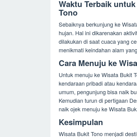
Waktu Terbaik untuk
Tono
Sebaiknya berkunjung ke Wisata
hujan. Hal ini dikarenakan aktiv
dilakukan di saat cuaca yang ce
menikmati keindahan alam yang 
Cara Menuju ke Wisa
Untuk menuju ke Wisata Bukit 
kendaraan pribadi atau kenda
umum, pengunjung bisa naik bus
Kemudian turun di pertigaan De
naik ojek menuju ke Wisata Buki
Kesimpulan
Wisata Bukit Tono menjadi desti