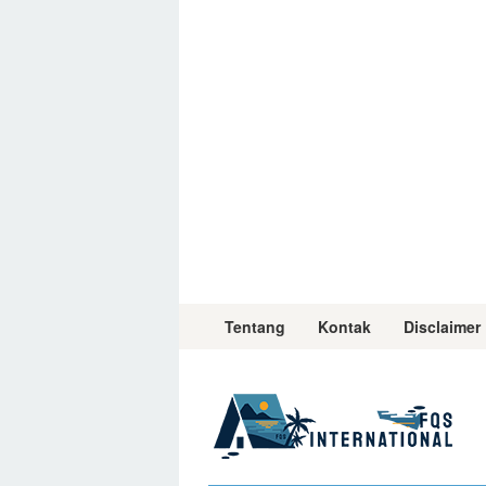
Skip
to
content
Tentang
Kontak
Disclaimer