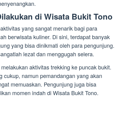
 menyenangkan.
Dilakukan di Wisata Bukit Tono
ktivitas yang sangat menarik bagi para
h berwisata kuliner. Di sini, terdapat banyak
ng yang bisa dinikmati oleh para pengunjung.
 sangatlah lezat dan menggugah selera.
 melakukan aktivitas trekking ke puncak bukit.
g cukup, namun pemandangan yang akan
angat memuaskan. Pengunjung juga bisa
ikan momen indah di Wisata Bukit Tono.