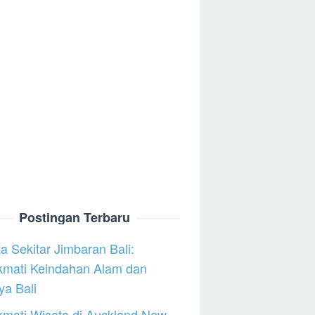
Postingan Terbaru
a Sekitar Jimbaran Bali:
kmati Keindahan Alam dan
a Bali
mati Wisata di Auckland New