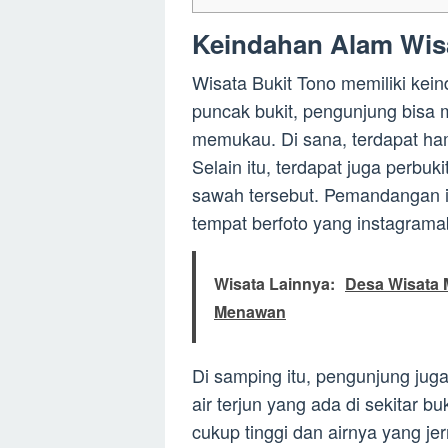
Keindahan Alam Wis
Wisata Bukit Tono memiliki ke
puncak bukit, pengunjung bisa
memukau. Di sana, terdapat ham
Selain itu, terdapat juga perbu
sawah tersebut. Pemandangan in
tempat berfoto yang instagrama
Wisata Lainnya:
Desa Wisata 
Menawan
Di samping itu, pengunjung jug
air terjun yang ada di sekitar bu
cukup tinggi dan airnya yang 