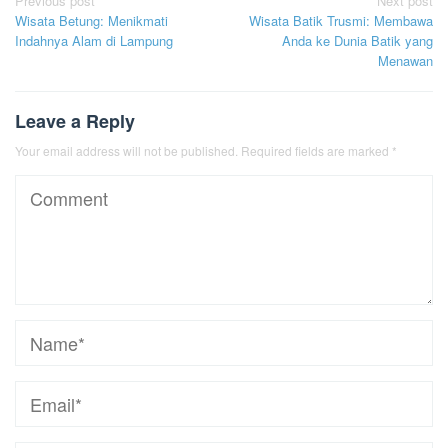
Post
Previous post
Next post
Wisata Betung: Menikmati
Wisata Batik Trusmi: Membawa
navigation
Indahnya Alam di Lampung
Anda ke Dunia Batik yang
Menawan
Leave a Reply
Your email address will not be published.
Required fields are marked
*