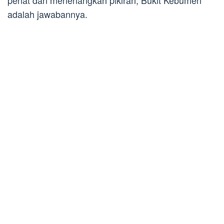
penat dan menenangkan pikiran, Bukit Kebumen
adalah jawabannya.