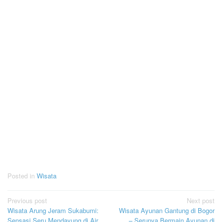
Posted in
Wisata
Post
Previous post
Next post
Wisata Arung Jeram Sukabumi:
Wisata Ayunan Gantung di Bogor
navigation
Sensasi Seru Mendayung di Air
– Serunya Bermain Ayunan di