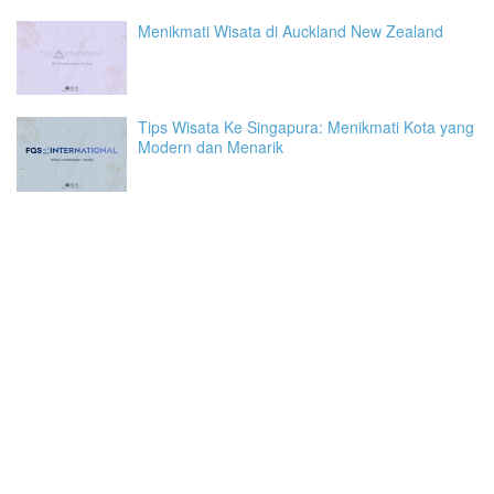
Menikmati Wisata di Auckland New Zealand
Tips Wisata Ke Singapura: Menikmati Kota yang
Modern dan Menarik