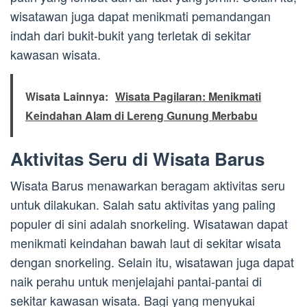
wisatawan juga dapat menikmati pemandangan
indah dari bukit-bukit yang terletak di sekitar
kawasan wisata.
Wisata Lainnya:
Wisata Pagilaran: Menikmati
Keindahan Alam di Lereng Gunung Merbabu
Aktivitas Seru di Wisata Barus
Wisata Barus menawarkan beragam aktivitas seru
untuk dilakukan. Salah satu aktivitas yang paling
populer di sini adalah snorkeling. Wisatawan dapat
menikmati keindahan bawah laut di sekitar wisata
dengan snorkeling. Selain itu, wisatawan juga dapat
naik perahu untuk menjelajahi pantai-pantai di
sekitar kawasan wisata. Bagi yang menyukai