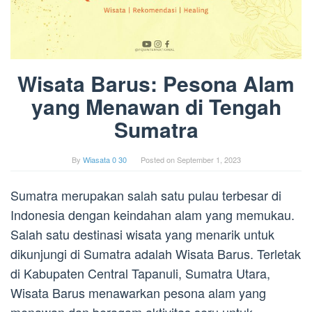
Wisata Barus: Pesona Alam
yang Menawan di Tengah
Sumatra
By
Wiasata 0 30
Posted on
September 1, 2023
Sumatra merupakan salah satu pulau terbesar di
Indonesia dengan keindahan alam yang memukau.
Salah satu destinasi wisata yang menarik untuk
dikunjungi di Sumatra adalah Wisata Barus. Terletak
di Kabupaten Central Tapanuli, Sumatra Utara,
Wisata Barus menawarkan pesona alam yang