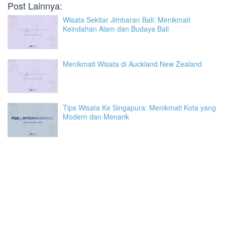
Post Lainnya:
Wisata Sekitar Jimbaran Bali: Menikmati
Keindahan Alam dan Budaya Bali
Menikmati Wisata di Auckland New Zealand
Tips Wisata Ke Singapura: Menikmati Kota yang
Modern dan Menarik