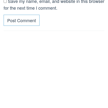
Save my name, email, and website in this browser
for the next time I comment.