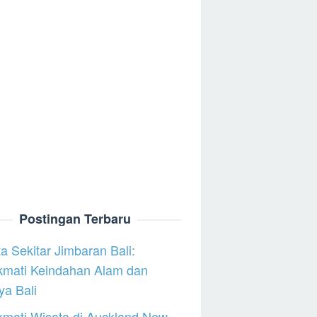
Postingan Terbaru
a Sekitar Jimbaran Bali:
kmati Keindahan Alam dan
a Bali
mati Wisata di Auckland New