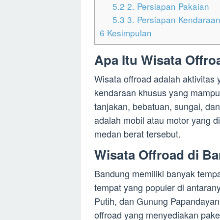
5.2
2. Persiapan Pakaian
5.3
3. Persiapan Kendaraa
6
Kesimpulan
Apa Itu Wisata Offro
Wisata offroad adalah aktivita
kendaraan khusus yang mampu m
tanjakan, bebatuan, sungai, da
adalah mobil atau motor yang d
medan berat tersebut.
Wisata Offroad di B
Bandung memiliki banyak tempa
tempat yang populer di antara
Putih, dan Gunung Papandayan. 
offroad yang menyediakan paket 