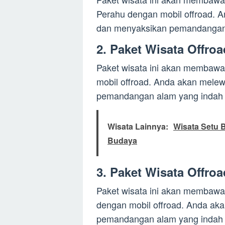
Perahu dengan mobil offroad.
dan menyaksikan pemandangan a
2. Paket Wisata Offro
Paket wisata ini akan membawa
mobil offroad. Anda akan mele
pemandangan alam yang indah d
Wisata Lainnya:
Wisata Setu 
Budaya
3. Paket Wisata Offr
Paket wisata ini akan membaw
dengan mobil offroad. Anda ak
pemandangan alam yang indah d