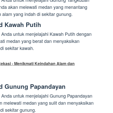
 Anda akan melewati medan yang menantang
lam yang indah di sekitar gunung.
ad Kawah Putih
 Anda untuk menjelajahi Kawah Putih dengan
wati medan yang berat dan menyaksikan
i sekitar kawah.
Bekasi - Menikmati Keindahan Alam dan
oad Gunung Papandayan
a Anda untuk menjelajahi Gunung Papandayan
an melewati medan yang sulit dan menyaksikan
i sekitar gunung.