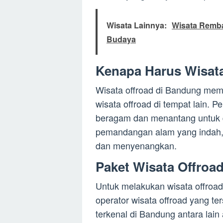
Wisata Lainnya:
Wisata Remba
Budaya
Kenapa Harus Wisat
Wisata offroad di Bandung mem
wisata offroad di tempat lain.
beragam dan menantang untuk d
pemandangan alam yang indah, 
dan menyenangkan.
Paket Wisata Offroa
Untuk melakukan wisata offroa
operator wisata offroad yang te
terkenal di Bandung antara lai