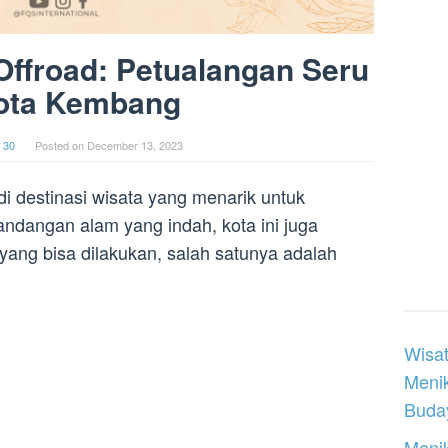
ffroad: Petualangan Seru
Kota Kembang
 30
Posted on
December 13, 2023
 destinasi wisata yang menarik untuk
andangan alam yang indah, kota ini juga
u yang bisa dilakukan, salah satunya adalah
Wisat
Meni
Buday
Menik