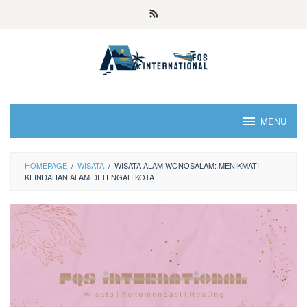
MENU
HOMEPAGE
/
WISATA
/
WISATA ALAM WONOSALAM: MENIKMATI
KEINDAHAN ALAM DI TENGAH KOTA