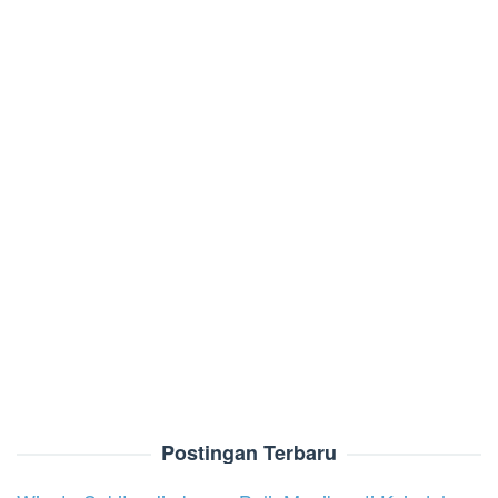
Postingan Terbaru