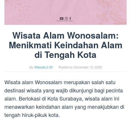
Wisata Alam Wonosalam:
Menikmati Keindahan Alam
di Tengah Kota
By
Wiasata 0 30
Posted on
December 12, 2023
Wisata alam Wonosalam merupakan salah satu
destinasi wisata yang wajib dikunjungi bagi pecinta
alam. Berlokasi di Kota Surabaya, wisata alam ini
menawarkan keindahan alam yang menakjubkan di
tengah hiruk-pikuk kota.