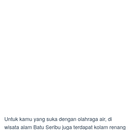
Untuk kamu yang suka dengan olahraga air, di
wisata alam Batu Seribu juga terdapat kolam renang