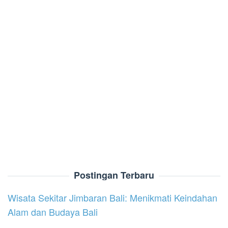
Postingan Terbaru
Wisata Sekitar Jimbaran Bali: Menikmati Keindahan
Alam dan Budaya Bali