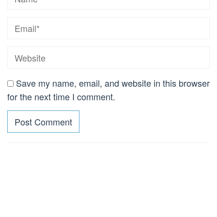
Save my name, email, and website in this browser
for the next time I comment.