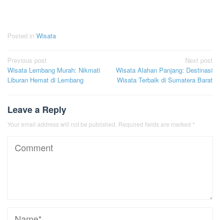
Posted in
Wisata
Post
Previous post
Next post
Wisata Lembang Murah: Nikmati
Wisata Alahan Panjang: Destinasi
navigation
Liburan Hemat di Lembang
Wisata Terbaik di Sumatera Barat
Leave a Reply
Your email address will not be published.
Required fields are marked
*