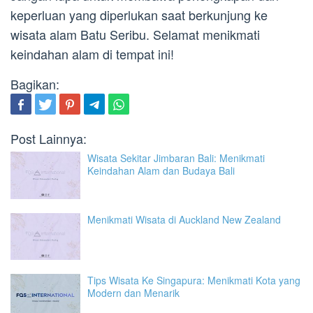
keperluan yang diperlukan saat berkunjung ke
wisata alam Batu Seribu. Selamat menikmati
keindahan alam di tempat ini!
Bagikan:
Post Lainnya:
Wisata Sekitar Jimbaran Bali: Menikmati
Keindahan Alam dan Budaya Bali
Menikmati Wisata di Auckland New Zealand
Tips Wisata Ke Singapura: Menikmati Kota yang
Modern dan Menarik