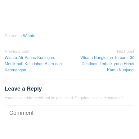
Posted in
Wisata
Post
Previous post
Next post
Wisata Air Panas Kuningan:
Wisata Bangkalan Terbaru: 30
navigation
Menikmati Keindahan Alam dan
Destinasi Terbaik yang Harus
Ketenangan
Kamu Kunjungi
Leave a Reply
Your email address will not be published.
Required fields are marked
*