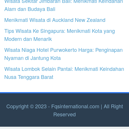
Wisata Sekitar Jimbaran Bali: Menikmati Keindahan
Alam dan Budaya Bali
Menikmati Wisata di Auckland New Zealand
Tips Wisata Ke Singapura: Menikmati Kota yang
Modern dan Menarik
Wisata Niaga Hotel Purwokerto Harga: Penginapan
Nyaman di Jantung Kota
Wisata Lombok Selain Pantai: Menikmati Keindahan
Nusa Tenggara Barat
Copyright © 2023 - Fqsinternational.com | All Right
Reserved