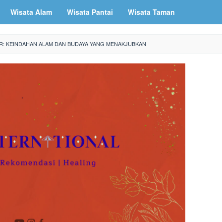
Wisata Alam
Wisata Pantai
Wisata Taman
UR: KEINDAHAN ALAM DAN BUDAYA YANG MENAKJUBKAN