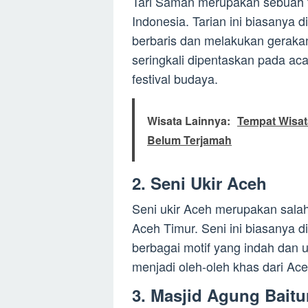
Tari Saman merupakan sebuah ta
Indonesia. Tarian ini biasanya 
berbaris dan melakukan geraka
seringkali dipentaskan pada aca
festival budaya.
Wisata Lainnya:
Tempat Wisat
Belum Terjamah
2. Seni Ukir Aceh
Seni ukir Aceh merupakan salah 
Aceh Timur. Seni ini biasanya 
berbagai motif yang indah dan un
menjadi oleh-oleh khas dari Ace
3. Masjid Agung Bait