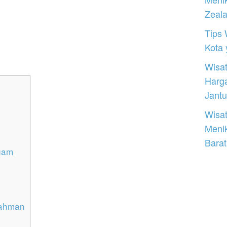
Zeal
Tips 
Kota
Wisat
Harg
Jantu
Wisat
Meni
Barat
gam
rahman