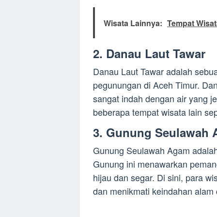
Wisata Lainnya:
Tempat Wisat
2. Danau Laut Tawar
Danau Laut Tawar adalah sebua
pegunungan di Aceh Timur. Da
sangat indah dengan air yang jer
beberapa tempat wisata lain sepe
3. Gunung Seulawah
Gunung Seulawah Agam adalah s
Gunung ini menawarkan pemand
hijau dan segar. Di sini, para
dan menikmati keindahan alam 