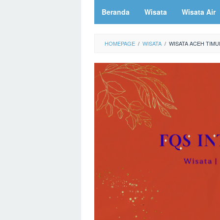
Beranda
Wisata
Wisata Air
HOMEPAGE
/
WISATA
/
WISATA ACEH TIM