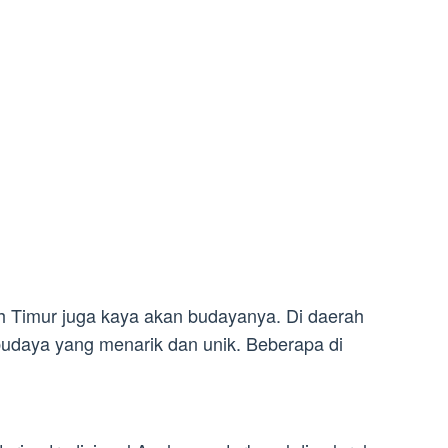
h Timur juga kaya akan budayanya. Di daerah
 budaya yang menarik dan unik. Beberapa di