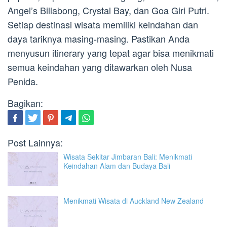
Angel’s Billabong, Crystal Bay, dan Goa Giri Putri.
Setiap destinasi wisata memiliki keindahan dan
daya tariknya masing-masing. Pastikan Anda
menyusun itinerary yang tepat agar bisa menikmati
semua keindahan yang ditawarkan oleh Nusa
Penida.
Bagikan:
Post Lainnya:
Wisata Sekitar Jimbaran Bali: Menikmati
Keindahan Alam dan Budaya Bali
Menikmati Wisata di Auckland New Zealand