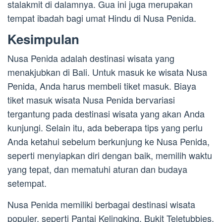
stalakmit di dalamnya. Gua ini juga merupakan
tempat ibadah bagi umat Hindu di Nusa Penida.
Kesimpulan
Nusa Penida adalah destinasi wisata yang
menakjubkan di Bali. Untuk masuk ke wisata Nusa
Penida, Anda harus membeli tiket masuk. Biaya
tiket masuk wisata Nusa Penida bervariasi
tergantung pada destinasi wisata yang akan Anda
kunjungi. Selain itu, ada beberapa tips yang perlu
Anda ketahui sebelum berkunjung ke Nusa Penida,
seperti menyiapkan diri dengan baik, memilih waktu
yang tepat, dan mematuhi aturan dan budaya
setempat.
Nusa Penida memiliki berbagai destinasi wisata
populer, seperti Pantai Kelingking, Bukit Teletubbies,