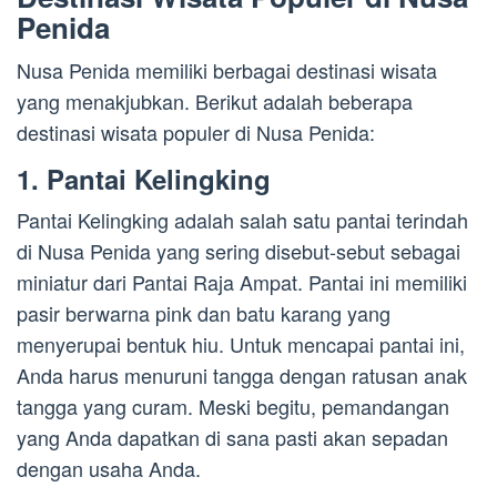
Penida
Nusa Penida memiliki berbagai destinasi wisata
yang menakjubkan. Berikut adalah beberapa
destinasi wisata populer di Nusa Penida:
1. Pantai Kelingking
Pantai Kelingking adalah salah satu pantai terindah
di Nusa Penida yang sering disebut-sebut sebagai
miniatur dari Pantai Raja Ampat. Pantai ini memiliki
pasir berwarna pink dan batu karang yang
menyerupai bentuk hiu. Untuk mencapai pantai ini,
Anda harus menuruni tangga dengan ratusan anak
tangga yang curam. Meski begitu, pemandangan
yang Anda dapatkan di sana pasti akan sepadan
dengan usaha Anda.