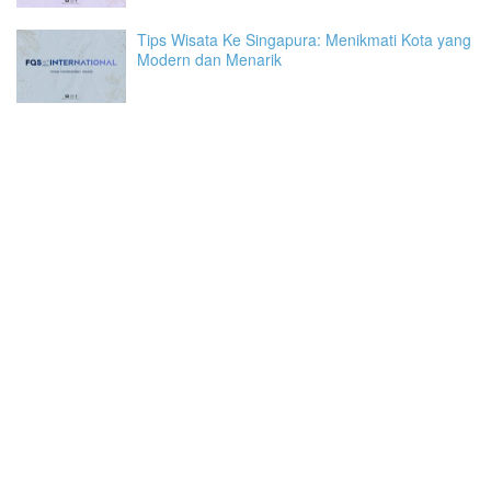
Tips Wisata Ke Singapura: Menikmati Kota yang
Modern dan Menarik