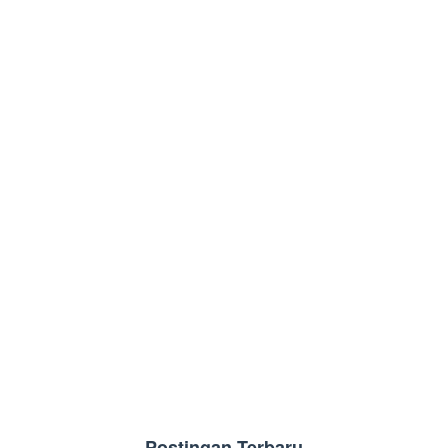
Postingan Terbaru