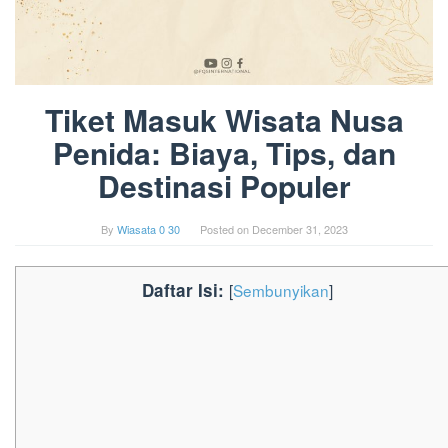
Tiket Masuk Wisata Nusa
Penida: Biaya, Tips, dan
Destinasi Populer
By
Wiasata 0 30
Posted on
December 31, 2023
Daftar Isi:
[
Sembunyikan
]