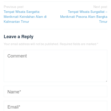
Post
Previous post
Next post
Tempat Wisata Sangatta:
Tempat Wisata Sungailiat –
navigation
Menikmati Keindahan Alam di
Menikmati Pesona Alam Bangka
Kalimantan Timur
Timur
Leave a Reply
Your email address will not be published.
Required fields are marked
*