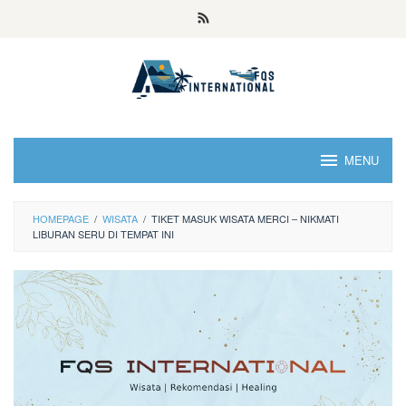
MENU
HOMEPAGE
/
WISATA
/
TIKET MASUK WISATA MERCI – NIKMATI
LIBURAN SERU DI TEMPAT INI