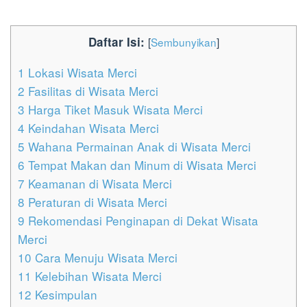
Daftar Isi:
[
Sembunyikan
]
1
Lokasi Wisata Merci
2
Fasilitas di Wisata Merci
3
Harga Tiket Masuk Wisata Merci
4
Keindahan Wisata Merci
5
Wahana Permainan Anak di Wisata Merci
6
Tempat Makan dan Minum di Wisata Merci
7
Keamanan di Wisata Merci
8
Peraturan di Wisata Merci
9
Rekomendasi Penginapan di Dekat Wisata
Merci
10
Cara Menuju Wisata Merci
11
Kelebihan Wisata Merci
12
Kesimpulan