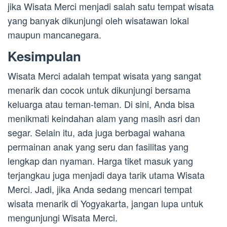
jika Wisata Merci menjadi salah satu tempat wisata
yang banyak dikunjungi oleh wisatawan lokal
maupun mancanegara.
Kesimpulan
Wisata Merci adalah tempat wisata yang sangat
menarik dan cocok untuk dikunjungi bersama
keluarga atau teman-teman. Di sini, Anda bisa
menikmati keindahan alam yang masih asri dan
segar. Selain itu, ada juga berbagai wahana
permainan anak yang seru dan fasilitas yang
lengkap dan nyaman. Harga tiket masuk yang
terjangkau juga menjadi daya tarik utama Wisata
Merci. Jadi, jika Anda sedang mencari tempat
wisata menarik di Yogyakarta, jangan lupa untuk
mengunjungi Wisata Merci.