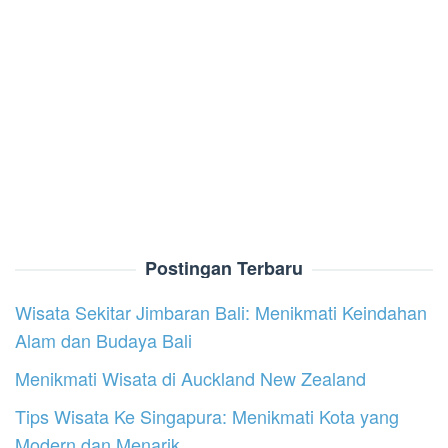
Postingan Terbaru
Wisata Sekitar Jimbaran Bali: Menikmati Keindahan
Alam dan Budaya Bali
Menikmati Wisata di Auckland New Zealand
Tips Wisata Ke Singapura: Menikmati Kota yang
Modern dan Menarik