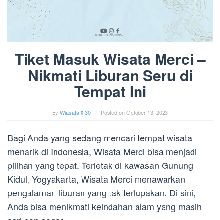
Tiket Masuk Wisata Merci –
Nikmati Liburan Seru di
Tempat Ini
By
Wiasata 0 30
Posted on
October 13, 2023
Bagi Anda yang sedang mencari tempat wisata
menarik di Indonesia, Wisata Merci bisa menjadi
pilihan yang tepat. Terletak di kawasan Gunung
Kidul, Yogyakarta, Wisata Merci menawarkan
pengalaman liburan yang tak terlupakan. Di sini,
Anda bisa menikmati keindahan alam yang masih