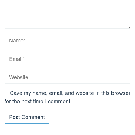
Save my name, email, and website in this browser
for the next time I comment.