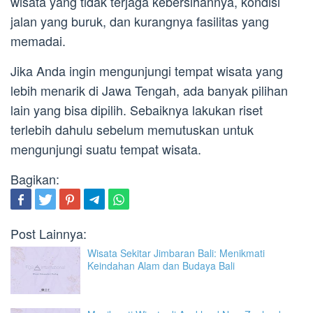
wisata yang tidak terjaga kebersihannya, kondisi
jalan yang buruk, dan kurangnya fasilitas yang
memadai.
Jika Anda ingin mengunjungi tempat wisata yang
lebih menarik di Jawa Tengah, ada banyak pilihan
lain yang bisa dipilih. Sebaiknya lakukan riset
terlebih dahulu sebelum memutuskan untuk
mengunjungi suatu tempat wisata.
Bagikan:
Post Lainnya:
Wisata Sekitar Jimbaran Bali: Menikmati
Keindahan Alam dan Budaya Bali