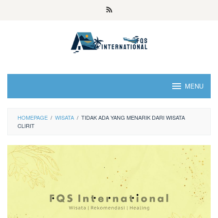
MENU
HOMEPAGE
/
WISATA
/
TIDAK ADA YANG MENARIK DARI WISATA
CLIRIT