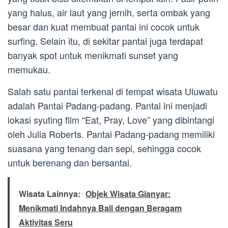
yang halus, air laut yang jernih, serta ombak yang
besar dan kuat membuat pantai ini cocok untuk
surfing. Selain itu, di sekitar pantai juga terdapat
banyak spot untuk menikmati sunset yang
memukau.
Salah satu pantai terkenal di tempat wisata Uluwatu
adalah Pantai Padang-padang. Pantai ini menjadi
lokasi syuting film “Eat, Pray, Love” yang dibintangi
oleh Julia Roberts. Pantai Padang-padang memiliki
suasana yang tenang dan sepi, sehingga cocok
untuk berenang dan bersantai.
Wisata Lainnya:
Objek Wisata Gianyar:
Menikmati Indahnya Bali dengan Beragam
Aktivitas Seru