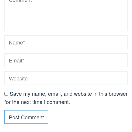
Save my name, email, and website in this browser
for the next time I comment.