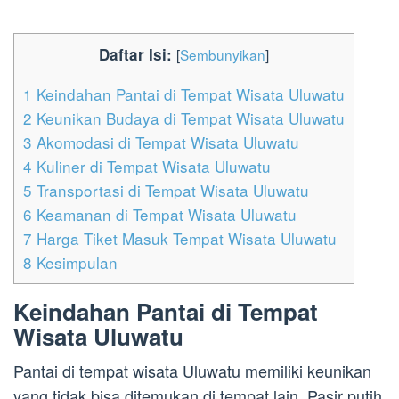
Daftar Isi:
[
Sembunyikan
]
1
Keindahan Pantai di Tempat Wisata Uluwatu
2
Keunikan Budaya di Tempat Wisata Uluwatu
3
Akomodasi di Tempat Wisata Uluwatu
4
Kuliner di Tempat Wisata Uluwatu
5
Transportasi di Tempat Wisata Uluwatu
6
Keamanan di Tempat Wisata Uluwatu
7
Harga Tiket Masuk Tempat Wisata Uluwatu
8
Kesimpulan
Keindahan Pantai di Tempat
Wisata Uluwatu
Pantai di tempat wisata Uluwatu memiliki keunikan
yang tidak bisa ditemukan di tempat lain. Pasir putih