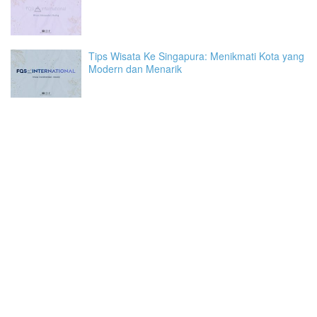
Tips Wisata Ke Singapura: Menikmati Kota yang
Modern dan Menarik