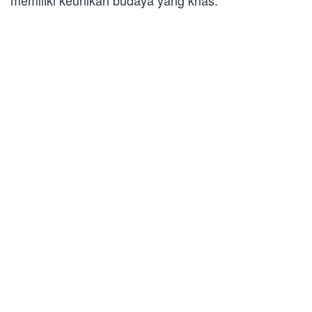
memiliki keunikan budaya yang khas.