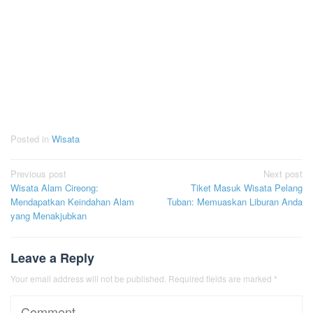
Posted in
Wisata
Post
Previous post
Next post
Wisata Alam Cireong:
Tiket Masuk Wisata Pelang
navigation
Mendapatkan Keindahan Alam
Tuban: Memuaskan Liburan Anda
yang Menakjubkan
Leave a Reply
Your email address will not be published.
Required fields are marked
*