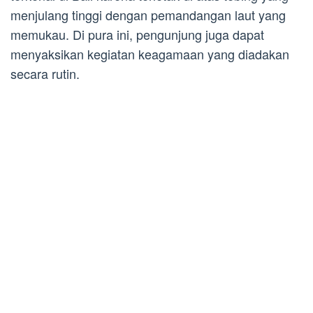
menjulang tinggi dengan pemandangan laut yang
memukau. Di pura ini, pengunjung juga dapat
menyaksikan kegiatan keagamaan yang diadakan
secara rutin.