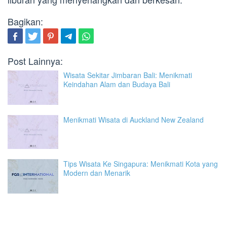
Bagikan:
Post Lainnya:
Wisata Sekitar Jimbaran Bali: Menikmati
Keindahan Alam dan Budaya Bali
Menikmati Wisata di Auckland New Zealand
Tips Wisata Ke Singapura: Menikmati Kota yang
Modern dan Menarik