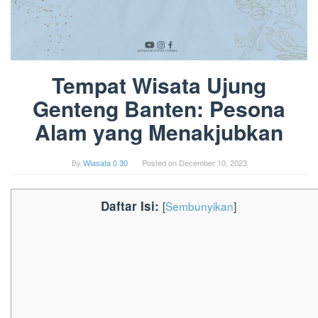
Tempat Wisata Ujung
Genteng Banten: Pesona
Alam yang Menakjubkan
By
Wiasata 0 30
Posted on
December 10, 2023
Daftar Isi:
[
Sembunyikan
]