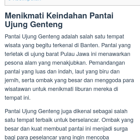
Menikmati Keindahan Pantai
Ujung Genteng
Pantai Ujung Genteng adalah salah satu tempat
wisata yang begitu terkenal di Banten. Pantai yang
terletak di ujung barat Pulau Jawa ini menawarkan
pesona alam yang menakjubkan. Pemandangan
pantai yang luas dan indah, laut yang biru dan
jernih, serta ombak yang besar dan menggoda para
wisatawan untuk menikmati liburan mereka di
tempat ini.
Pantai Ujung Genteng juga dikenal sebagai salah
satu tempat terbaik untuk berselancar. Ombak yang
besar dan kuat membuat pantai ini menjadi surga
bagi para peselancar yang ingin mencoba