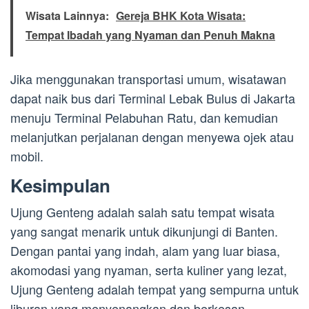
Wisata Lainnya:
Gereja BHK Kota Wisata:
Tempat Ibadah yang Nyaman dan Penuh Makna
Jika menggunakan transportasi umum, wisatawan
dapat naik bus dari Terminal Lebak Bulus di Jakarta
menuju Terminal Pelabuhan Ratu, dan kemudian
melanjutkan perjalanan dengan menyewa ojek atau
mobil.
Kesimpulan
Ujung Genteng adalah salah satu tempat wisata
yang sangat menarik untuk dikunjungi di Banten.
Dengan pantai yang indah, alam yang luar biasa,
akomodasi yang nyaman, serta kuliner yang lezat,
Ujung Genteng adalah tempat yang sempurna untuk
liburan yang menyenangkan dan berkesan.