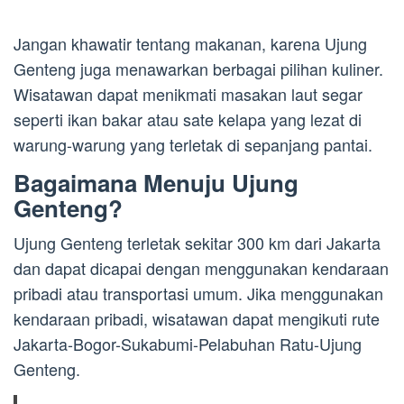
Jangan khawatir tentang makanan, karena Ujung
Genteng juga menawarkan berbagai pilihan kuliner.
Wisatawan dapat menikmati masakan laut segar
seperti ikan bakar atau sate kelapa yang lezat di
warung-warung yang terletak di sepanjang pantai.
Bagaimana Menuju Ujung
Genteng?
Ujung Genteng terletak sekitar 300 km dari Jakarta
dan dapat dicapai dengan menggunakan kendaraan
pribadi atau transportasi umum. Jika menggunakan
kendaraan pribadi, wisatawan dapat mengikuti rute
Jakarta-Bogor-Sukabumi-Pelabuhan Ratu-Ujung
Genteng.