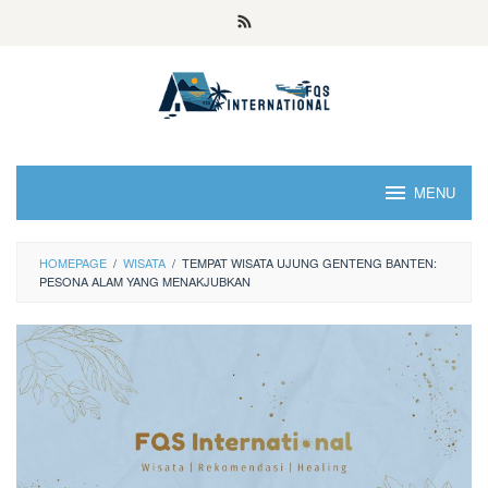
MENU
HOMEPAGE
/
WISATA
/
TEMPAT WISATA UJUNG GENTENG BANTEN:
PESONA ALAM YANG MENAKJUBKAN