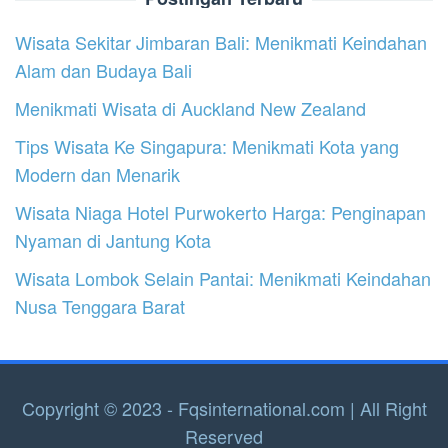
Wisata Sekitar Jimbaran Bali: Menikmati Keindahan
Alam dan Budaya Bali
Menikmati Wisata di Auckland New Zealand
Tips Wisata Ke Singapura: Menikmati Kota yang
Modern dan Menarik
Wisata Niaga Hotel Purwokerto Harga: Penginapan
Nyaman di Jantung Kota
Wisata Lombok Selain Pantai: Menikmati Keindahan
Nusa Tenggara Barat
Copyright © 2023 - Fqsinternational.com | All Right
Reserved