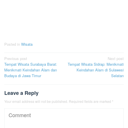
Posted in
Wisata
Post
Previous post
Next post
Tempat Wisata Surabaya Barat:
Tempat Wisata Sidrap: Menikmati
navigation
Menikmati Keindahan Alam dan
Keindahan Alam di Sulawesi
Budaya di Jawa Timur
Selatan
Leave a Reply
Your email address will not be published.
Required fields are marked
*