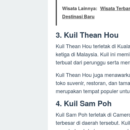
Wisata Lainnya:
Wisata Terba
Destinasi Baru
3. Kuil Thean Hou
Kuil Thean Hou terletak di Kua
ketiga di Malaysia. Kuil ini mem
terbuat dari perunggu serta men
Kuil Thean Hou juga menawarkan
toko suvenir, restoran, dan taman
merupakan tempat populer untu
4. Kuil Sam Poh
Kuil Sam Poh terletak di Came
terbesar di daerah tersebut. Kui