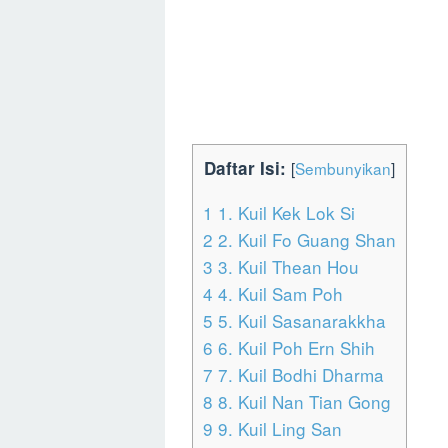
Daftar Isi:
[
Sembunyikan
]
1
1. Kuil Kek Lok Si
2
2. Kuil Fo Guang Shan
3
3. Kuil Thean Hou
4
4. Kuil Sam Poh
5
5. Kuil Sasanarakkha
6
6. Kuil Poh Ern Shih
7
7. Kuil Bodhi Dharma
8
8. Kuil Nan Tian Gong
9
9. Kuil Ling San