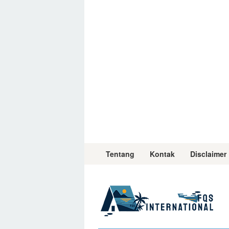
Skip
to
content
Tentang
Kontak
Disclaimer