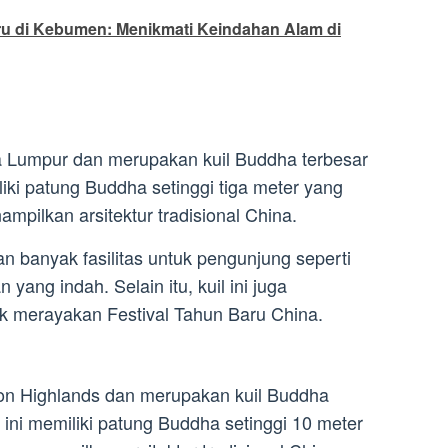
ru di Kebumen: Menikmati Keindahan Alam di
la Lumpur dan merupakan kuil Buddha terbesar
iliki patung Buddha setinggi tiga meter yang
ampilkan arsitektur tradisional China.
 banyak fasilitas untuk pengunjung seperti
 yang indah. Selain itu, kuil ini juga
k merayakan Festival Tahun Baru China.
ron Highlands dan merupakan kuil Buddha
l ini memiliki patung Buddha setinggi 10 meter