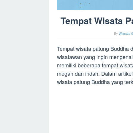
Tempat Wisata P
By
Wiasata 0
Tempat wisata patung Buddha di
wisatawan yang ingin mengenal
memiliki beberapa tempat wisa
megah dan indah. Dalam artike
wisata patung Buddha yang terk