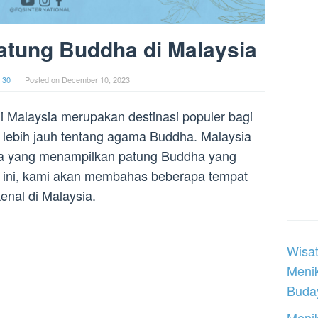
atung Buddha di Malaysia
 30
Posted on
December 10, 2023
 Malaysia merupakan destinasi populer bagi
 lebih jauh tentang agama Buddha. Malaysia
ta yang menampilkan patung Buddha yang
l ini, kami akan membahas beberapa tempat
enal di Malaysia.
Wisat
Meni
Buday
Menik