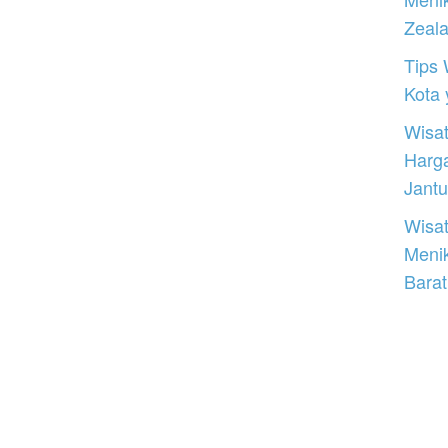
Zeal
Tips 
Kota
Wisat
Harg
Jantu
Wisat
Meni
Barat