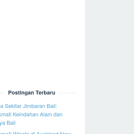
Postingan Terbaru
a Sekitar Jimbaran Bali:
kmati Keindahan Alam dan
a Bali
mati Wisata di Auckland New