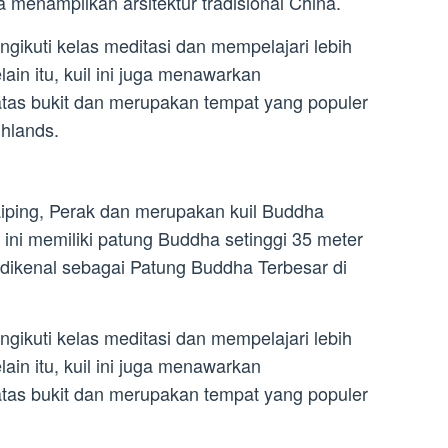
a menampilkan arsitektur tradisional China.
ngikuti kelas meditasi dan mempelajari lebih
in itu, kuil ini juga menawarkan
tas bukit dan merupakan tempat yang populer
hlands.
Taiping, Perak dan merupakan kuil Buddha
l ini memiliki patung Buddha setinggi 35 meter
 dikenal sebagai Patung Buddha Terbesar di
ngikuti kelas meditasi dan mempelajari lebih
in itu, kuil ini juga menawarkan
tas bukit dan merupakan tempat yang populer