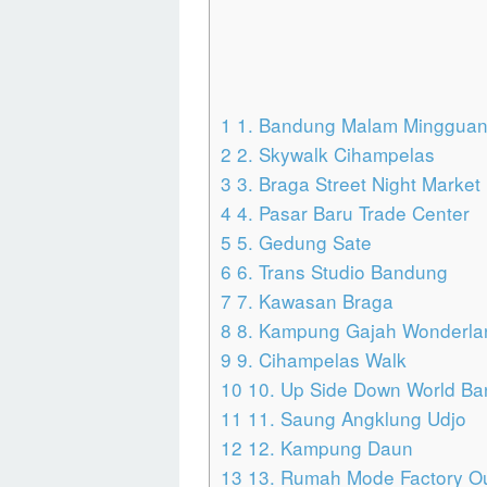
1
1. Bandung Malam Mingguan 
2
2. Skywalk Cihampelas
3
3. Braga Street Night Market
4
4. Pasar Baru Trade Center
5
5. Gedung Sate
6
6. Trans Studio Bandung
7
7. Kawasan Braga
8
8. Kampung Gajah Wonderla
9
9. Cihampelas Walk
10
10. Up Side Down World B
11
11. Saung Angklung Udjo
12
12. Kampung Daun
13
13. Rumah Mode Factory Ou