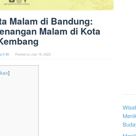
ta Malam di Bandung:
enangan Malam di Kota
Kembang
a 0 30
Posted on
July 19, 2023
ikan
]
Wisat
Meni
Buday
Menik