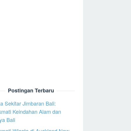
Postingan Terbaru
a Sekitar Jimbaran Bali:
kmati Keindahan Alam dan
a Bali
mati Wisata di Auckland New