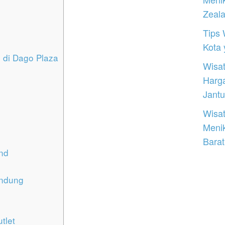
Zeal
Tips 
Kota
di Dago Plaza
Wisat
Harg
Jantu
Wisat
Meni
Barat
nd
andung
tlet