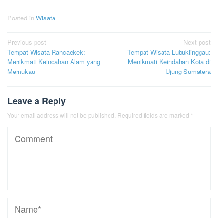
Posted in
Wisata
Post
Previous post
Next post
Tempat Wisata Rancaekek:
Tempat Wisata Lubuklinggau:
navigation
Menikmati Keindahan Alam yang
Menikmati Keindahan Kota di
Memukau
Ujung Sumatera
Leave a Reply
Your email address will not be published.
Required fields are marked
*