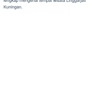
lengkap mengenai tempat wisata Linggarjati
Kuningan.