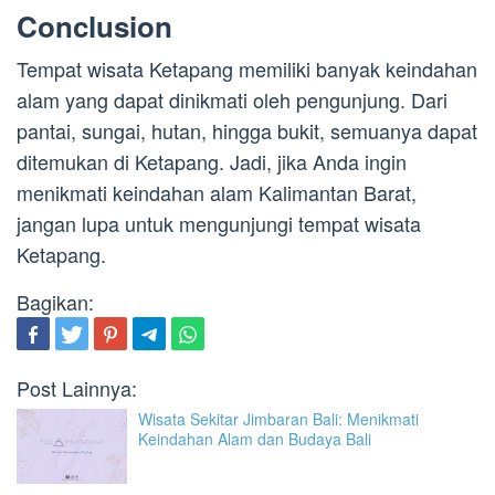
Conclusion
Tempat wisata Ketapang memiliki banyak keindahan
alam yang dapat dinikmati oleh pengunjung. Dari
pantai, sungai, hutan, hingga bukit, semuanya dapat
ditemukan di Ketapang. Jadi, jika Anda ingin
menikmati keindahan alam Kalimantan Barat,
jangan lupa untuk mengunjungi tempat wisata
Ketapang.
Bagikan:
Post Lainnya:
Wisata Sekitar Jimbaran Bali: Menikmati
Keindahan Alam dan Budaya Bali