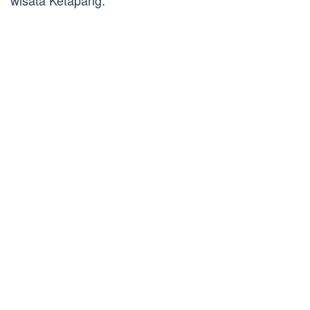
wisata Ketapang.