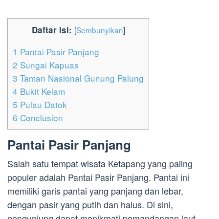
Daftar Isi:
[
Sembunyikan
]
1
Pantai Pasir Panjang
2
Sungai Kapuas
3
Taman Nasional Gunung Palung
4
Bukit Kelam
5
Pulau Datok
6
Conclusion
Pantai Pasir Panjang
Salah satu tempat wisata Ketapang yang paling
populer adalah Pantai Pasir Panjang. Pantai ini
memiliki garis pantai yang panjang dan lebar,
dengan pasir yang putih dan halus. Di sini,
pengunjung dapat menikmati pemandangan laut