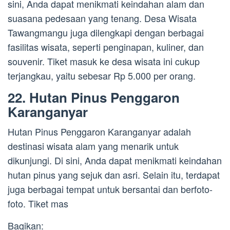
sini, Anda dapat menikmati keindahan alam dan
suasana pedesaan yang tenang. Desa Wisata
Tawangmangu juga dilengkapi dengan berbagai
fasilitas wisata, seperti penginapan, kuliner, dan
souvenir. Tiket masuk ke desa wisata ini cukup
terjangkau, yaitu sebesar Rp 5.000 per orang.
22. Hutan Pinus Penggaron
Karanganyar
Hutan Pinus Penggaron Karanganyar adalah
destinasi wisata alam yang menarik untuk
dikunjungi. Di sini, Anda dapat menikmati keindahan
hutan pinus yang sejuk dan asri. Selain itu, terdapat
juga berbagai tempat untuk bersantai dan berfoto-
foto. Tiket mas
Bagikan: