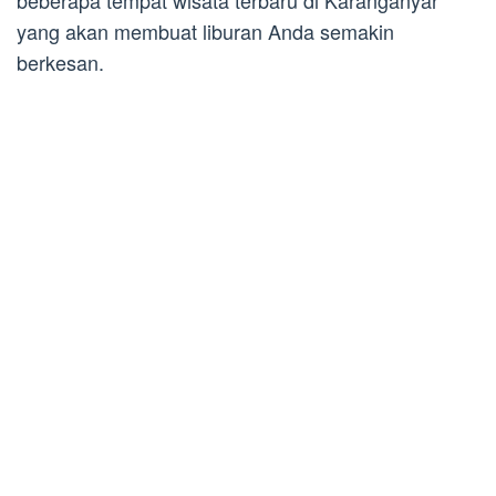
beberapa tempat wisata terbaru di Karanganyar
yang akan membuat liburan Anda semakin
berkesan.