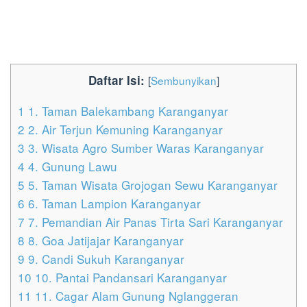
Daftar Isi:
[
Sembunyikan
]
1
1. Taman Balekambang Karanganyar
2
2. Air Terjun Kemuning Karanganyar
3
3. Wisata Agro Sumber Waras Karanganyar
4
4. Gunung Lawu
5
5. Taman Wisata Grojogan Sewu Karanganyar
6
6. Taman Lampion Karanganyar
7
7. Pemandian Air Panas Tirta Sari Karanganyar
8
8. Goa Jatijajar Karanganyar
9
9. Candi Sukuh Karanganyar
10
10. Pantai Pandansari Karanganyar
11
11. Cagar Alam Gunung Nglanggeran