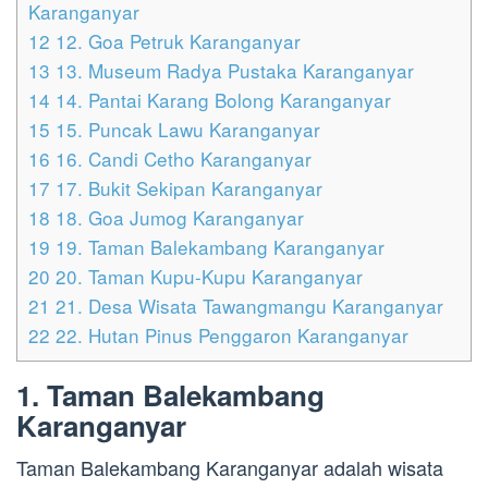
Karanganyar
12
12. Goa Petruk Karanganyar
13
13. Museum Radya Pustaka Karanganyar
14
14. Pantai Karang Bolong Karanganyar
15
15. Puncak Lawu Karanganyar
16
16. Candi Cetho Karanganyar
17
17. Bukit Sekipan Karanganyar
18
18. Goa Jumog Karanganyar
19
19. Taman Balekambang Karanganyar
20
20. Taman Kupu-Kupu Karanganyar
21
21. Desa Wisata Tawangmangu Karanganyar
22
22. Hutan Pinus Penggaron Karanganyar
1. Taman Balekambang
Karanganyar
Taman Balekambang Karanganyar adalah wisata