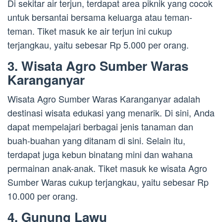
Di sekitar air terjun, terdapat area piknik yang cocok
untuk bersantai bersama keluarga atau teman-
teman. Tiket masuk ke air terjun ini cukup
terjangkau, yaitu sebesar Rp 5.000 per orang.
3. Wisata Agro Sumber Waras
Karanganyar
Wisata Agro Sumber Waras Karanganyar adalah
destinasi wisata edukasi yang menarik. Di sini, Anda
dapat mempelajari berbagai jenis tanaman dan
buah-buahan yang ditanam di sini. Selain itu,
terdapat juga kebun binatang mini dan wahana
permainan anak-anak. Tiket masuk ke wisata Agro
Sumber Waras cukup terjangkau, yaitu sebesar Rp
10.000 per orang.
4. Gunung Lawu