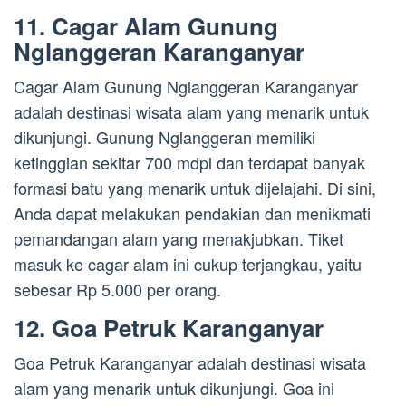
11. Cagar Alam Gunung
Nglanggeran Karanganyar
Cagar Alam Gunung Nglanggeran Karanganyar
adalah destinasi wisata alam yang menarik untuk
dikunjungi. Gunung Nglanggeran memiliki
ketinggian sekitar 700 mdpl dan terdapat banyak
formasi batu yang menarik untuk dijelajahi. Di sini,
Anda dapat melakukan pendakian dan menikmati
pemandangan alam yang menakjubkan. Tiket
masuk ke cagar alam ini cukup terjangkau, yaitu
sebesar Rp 5.000 per orang.
12. Goa Petruk Karanganyar
Goa Petruk Karanganyar adalah destinasi wisata
alam yang menarik untuk dikunjungi. Goa ini