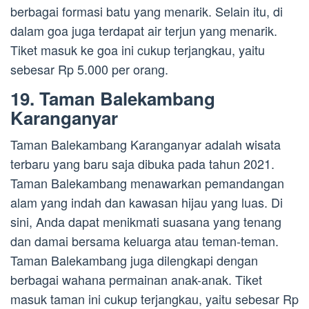
berbagai formasi batu yang menarik. Selain itu, di
dalam goa juga terdapat air terjun yang menarik.
Tiket masuk ke goa ini cukup terjangkau, yaitu
sebesar Rp 5.000 per orang.
19. Taman Balekambang
Karanganyar
Taman Balekambang Karanganyar adalah wisata
terbaru yang baru saja dibuka pada tahun 2021.
Taman Balekambang menawarkan pemandangan
alam yang indah dan kawasan hijau yang luas. Di
sini, Anda dapat menikmati suasana yang tenang
dan damai bersama keluarga atau teman-teman.
Taman Balekambang juga dilengkapi dengan
berbagai wahana permainan anak-anak. Tiket
masuk taman ini cukup terjangkau, yaitu sebesar Rp