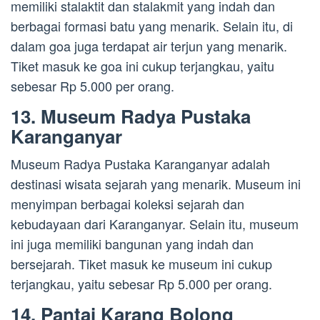
memiliki stalaktit dan stalakmit yang indah dan
berbagai formasi batu yang menarik. Selain itu, di
dalam goa juga terdapat air terjun yang menarik.
Tiket masuk ke goa ini cukup terjangkau, yaitu
sebesar Rp 5.000 per orang.
13. Museum Radya Pustaka
Karanganyar
Museum Radya Pustaka Karanganyar adalah
destinasi wisata sejarah yang menarik. Museum ini
menyimpan berbagai koleksi sejarah dan
kebudayaan dari Karanganyar. Selain itu, museum
ini juga memiliki bangunan yang indah dan
bersejarah. Tiket masuk ke museum ini cukup
terjangkau, yaitu sebesar Rp 5.000 per orang.
14. Pantai Karang Bolong