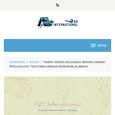
MENU
HOMEPAGE
/
WISATA
/
TEMPAT WISATA KALIURANG BANYAK DIMINATI
PENGUNJUNG TERUTAMA KARENA KEINDAHAN ALAMNYA