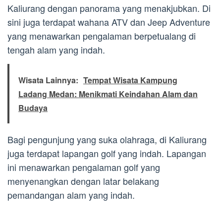
Kaliurang dengan panorama yang menakjubkan. Di
sini juga terdapat wahana ATV dan Jeep Adventure
yang menawarkan pengalaman berpetualang di
tengah alam yang indah.
Wisata Lainnya:
Tempat Wisata Kampung
Ladang Medan: Menikmati Keindahan Alam dan
Budaya
Bagi pengunjung yang suka olahraga, di Kaliurang
juga terdapat lapangan golf yang indah. Lapangan
ini menawarkan pengalaman golf yang
menyenangkan dengan latar belakang
pemandangan alam yang indah.