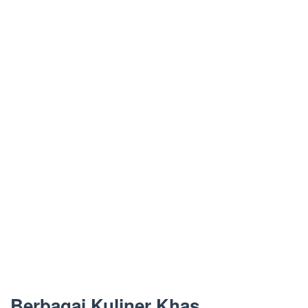
Berbagai Kuliner Khas