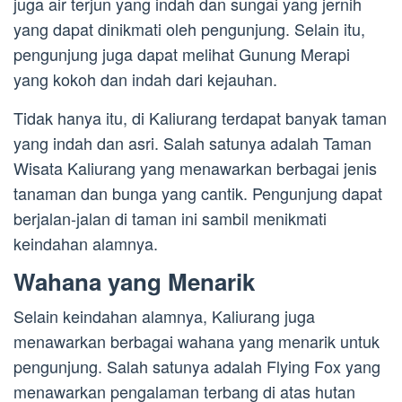
juga air terjun yang indah dan sungai yang jernih
yang dapat dinikmati oleh pengunjung. Selain itu,
pengunjung juga dapat melihat Gunung Merapi
yang kokoh dan indah dari kejauhan.
Tidak hanya itu, di Kaliurang terdapat banyak taman
yang indah dan asri. Salah satunya adalah Taman
Wisata Kaliurang yang menawarkan berbagai jenis
tanaman dan bunga yang cantik. Pengunjung dapat
berjalan-jalan di taman ini sambil menikmati
keindahan alamnya.
Wahana yang Menarik
Selain keindahan alamnya, Kaliurang juga
menawarkan berbagai wahana yang menarik untuk
pengunjung. Salah satunya adalah Flying Fox yang
menawarkan pengalaman terbang di atas hutan