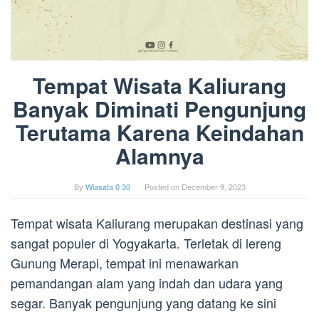
Tempat Wisata Kaliurang
Banyak Diminati Pengunjung
Terutama Karena Keindahan
Alamnya
By
Wiasata 0 30
Posted on
December 9, 2023
Tempat wisata Kaliurang merupakan destinasi yang
sangat populer di Yogyakarta. Terletak di lereng
Gunung Merapi, tempat ini menawarkan
pemandangan alam yang indah dan udara yang
segar. Banyak pengunjung yang datang ke sini