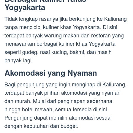
Yogyakarta
Tidak lengkap rasanya jika berkunjung ke Kaliurang
tanpa mencicipi kuliner khas Yogyakarta. Di sini
terdapat banyak warung makan dan restoran yang
menawarkan berbagai kuliner khas Yogyakarta
seperti gudeg, nasi kucing, bakmi, dan masih
banyak lagi.
Akomodasi yang Nyaman
Bagi pengunjung yang ingin menginap di Kaliurang,
terdapat banyak pilihan akomodasi yang nyaman
dan murah. Mulai dari penginapan sederhana
hingga hotel mewah, semua tersedia di sini.
Pengunjung dapat memilih akomodasi sesuai
dengan kebutuhan dan budget.