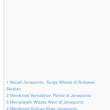
1
Kenali Jeneponto, Surga Wisata di Sulawesi
Selatan
2
Menikmati Keindahan Pantai di Jeneponto
3
Menjelajahi Wisata Alam di Jeneponto
4
Menikmati Kuliner Khas Jeneponto