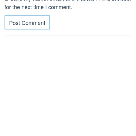
for the next time I comment.