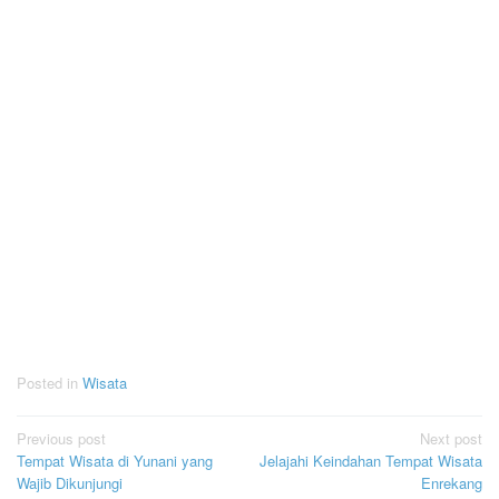
Posted in
Wisata
Post
Previous post
Next post
Tempat Wisata di Yunani yang
Jelajahi Keindahan Tempat Wisata
navigation
Wajib Dikunjungi
Enrekang