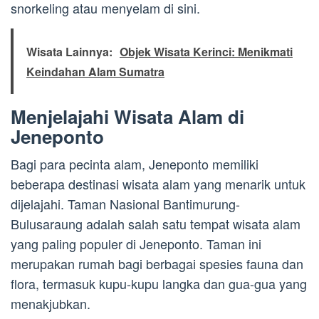
snorkeling atau menyelam di sini.
Wisata Lainnya:
Objek Wisata Kerinci: Menikmati
Keindahan Alam Sumatra
Menjelajahi Wisata Alam di
Jeneponto
Bagi para pecinta alam, Jeneponto memiliki
beberapa destinasi wisata alam yang menarik untuk
dijelajahi. Taman Nasional Bantimurung-
Bulusaraung adalah salah satu tempat wisata alam
yang paling populer di Jeneponto. Taman ini
merupakan rumah bagi berbagai spesies fauna dan
flora, termasuk kupu-kupu langka dan gua-gua yang
menakjubkan.