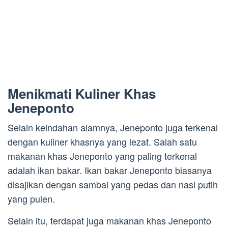
Menikmati Kuliner Khas
Jeneponto
Selain keindahan alamnya, Jeneponto juga terkenal
dengan kuliner khasnya yang lezat. Salah satu
makanan khas Jeneponto yang paling terkenal
adalah ikan bakar. Ikan bakar Jeneponto biasanya
disajikan dengan sambal yang pedas dan nasi putih
yang pulen.
Selain itu, terdapat juga makanan khas Jeneponto