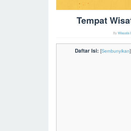
Tempat Wisat
By
Wiasata 
Daftar Isi:
[
Sembunyikan
]