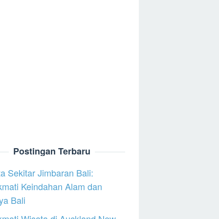
Postingan Terbaru
a Sekitar Jimbaran Bali:
kmati Keindahan Alam dan
a Bali
mati Wisata di Auckland New