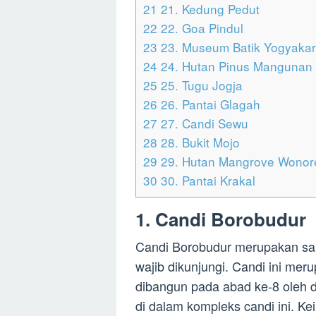
21
21. Kedung Pedut
22
22. Goa Pindul
23
23. Museum Batik Yogyakar
24
24. Hutan Pinus Mangunan
25
25. Tugu Jogja
26
26. Pantai Glagah
27
27. Candi Sewu
28
28. Bukit Mojo
29
29. Hutan Mangrove Wonor
30
30. Pantai Krakal
1. Candi Borobudur
Candi Borobudur merupakan sal
wajib dikunjungi. Candi ini mer
dibangun pada abad ke-8 oleh d
di dalam kompleks candi ini. Ke