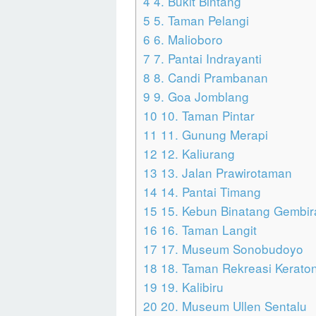
4
4. Bukit Bintang
5
5. Taman Pelangi
6
6. Malioboro
7
7. Pantai Indrayanti
8
8. Candi Prambanan
9
9. Goa Jomblang
10
10. Taman Pintar
11
11. Gunung Merapi
12
12. Kaliurang
13
13. Jalan Prawirotaman
14
14. Pantai Timang
15
15. Kebun Binatang Gembir
16
16. Taman Langit
17
17. Museum Sonobudoyo
18
18. Taman Rekreasi Kerato
19
19. Kalibiru
20
20. Museum Ullen Sentalu