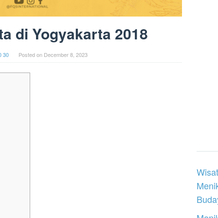
a di Yogyakarta 2018
0 30
Posted on
December 8, 2023
Wisat
Meni
Buday
Menik