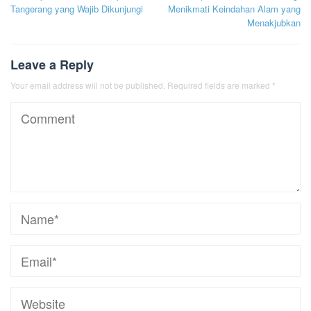
navigation
Tangerang yang Wajib Dikunjungi
Menikmati Keindahan Alam yang
Menakjubkan
Leave a Reply
Your email address will not be published.
Required fields are marked
*