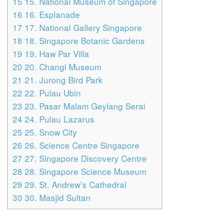
15
15. National Museum of Singapore
16
16. Esplanade
17
17. National Gallery Singapore
18
18. Singapore Botanic Gardens
19
19. Haw Par Villa
20
20. Changi Museum
21
21. Jurong Bird Park
22
22. Pulau Ubin
23
23. Pasar Malam Geylang Serai
24
24. Pulau Lazarus
25
25. Snow City
26
26. Science Centre Singapore
27
27. Singapore Discovery Centre
28
28. Singapore Science Museum
29
29. St. Andrew’s Cathedral
30
30. Masjid Sultan