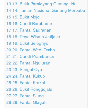
13
13. Bukit Paralayang Gunungkidul
14
14. Taman Nasional Gunung Merbabu
15
15. Bukit Mojo
16
16. Candi Borobudur
17
17. Pantai Sadranan
18
18. Desa Wisata Jatijajar
19
19. Bukit Selogriyo
20
20. Pantai Wedi Ombo
21
21. Candi Prambanan
22
22. Pantai Nguluran
23
23. Sungai Oyo
24
24. Pantai Kukup
25
25. Pantai Krakal
26
26. Bukit Ronggojalu
27
27. Pantai Siung
28
28. Pantai Glagah