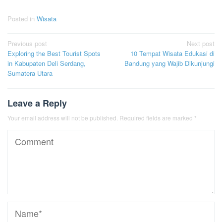
Posted in
Wisata
Post
Previous post
Next post
Exploring the Best Tourist Spots
10 Tempat Wisata Edukasi di
navigation
in Kabupaten Deli Serdang,
Bandung yang Wajib Dikunjungi
Sumatera Utara
Leave a Reply
Your email address will not be published.
Required fields are marked
*