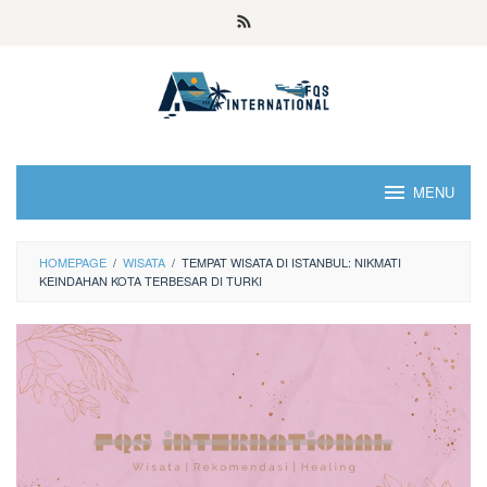
MENU
HOMEPAGE
/
WISATA
/
TEMPAT WISATA DI ISTANBUL: NIKMATI
KEINDAHAN KOTA TERBESAR DI TURKI