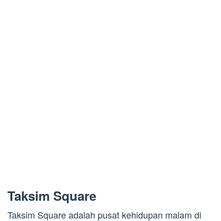
Taksim Square
Taksim Square adalah pusat kehidupan malam di