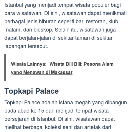
Istanbul yang menjadi tempat wisata populer bagi
para wisatawan. Di sini, wisatawan dapat menikmati
berbagai jenis hiburan seperti bar, restoran, klub
malam, dan bioskop. Selain itu, wisatawan juga
dapat berjalan-jalan di sekitar taman di sekitar
lapangan tersebut.
Wisata Lainnya:
Wisata Bili Bili: Pesona Alam
yang Menawan di Makassar
Topkapi Palace
Topkapi Palace adalah istana megah yang dibangun
pada abad ke-15 dan menjadi tempat wisata
bersejarah di Istanbul. Di sini, wisatawan dapat
melihat berbagai koleksi seni dan artefak dari