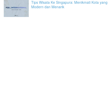
Tips Wisata Ke Singapura: Menikmati Kota yang
Modern dan Menarik