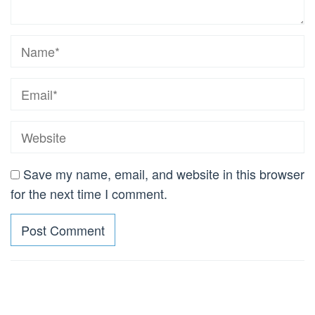
Save my name, email, and website in this browser
for the next time I comment.