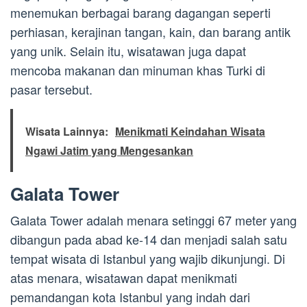
menemukan berbagai barang dagangan seperti
perhiasan, kerajinan tangan, kain, dan barang antik
yang unik. Selain itu, wisatawan juga dapat
mencoba makanan dan minuman khas Turki di
pasar tersebut.
Wisata Lainnya:
Menikmati Keindahan Wisata
Ngawi Jatim yang Mengesankan
Galata Tower
Galata Tower adalah menara setinggi 67 meter yang
dibangun pada abad ke-14 dan menjadi salah satu
tempat wisata di Istanbul yang wajib dikunjungi. Di
atas menara, wisatawan dapat menikmati
pemandangan kota Istanbul yang indah dari