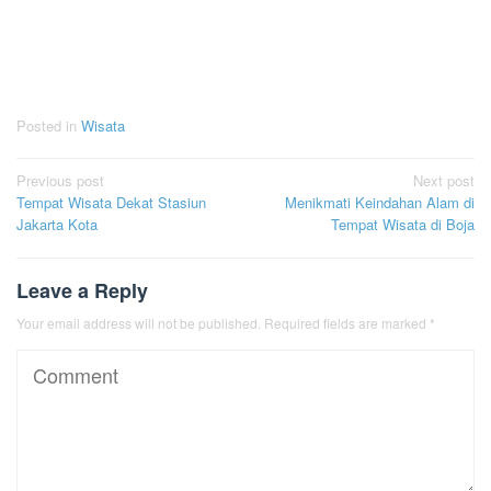
Posted in
Wisata
Post
Previous post
Next post
Tempat Wisata Dekat Stasiun
Menikmati Keindahan Alam di
navigation
Jakarta Kota
Tempat Wisata di Boja
Leave a Reply
Your email address will not be published.
Required fields are marked
*