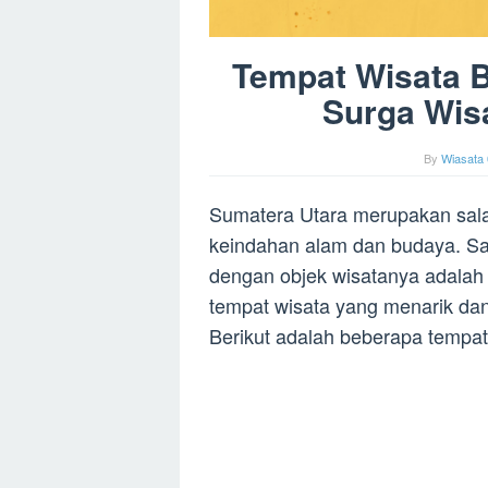
Tempat Wisata Bi
Surga Wis
By
Wiasata 
Sumatera Utara merupakan salah
keindahan alam dan budaya. Sal
dengan objek wisatanya adalah B
tempat wisata yang menarik dan 
Berikut adalah beberapa tempat 