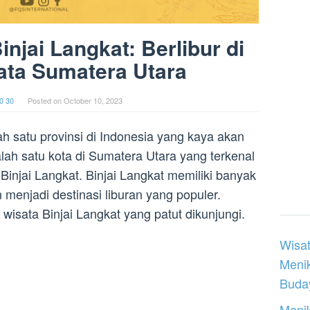
njai Langkat: Berlibur di
ata Sumatera Utara
0 30
Posted on
October 10, 2023
 satu provinsi di Indonesia yang kaya akan
ah satu kota di Sumatera Utara yang terkenal
injai Langkat. Binjai Langkat memiliki banyak
menjadi destinasi liburan yang populer.
wisata Binjai Langkat yang patut dikunjungi.
Wisat
Meni
Buday
Menik