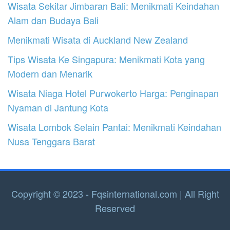
Wisata Sekitar Jimbaran Bali: Menikmati Keindahan
Alam dan Budaya Bali
Menikmati Wisata di Auckland New Zealand
Tips Wisata Ke Singapura: Menikmati Kota yang
Modern dan Menarik
Wisata Niaga Hotel Purwokerto Harga: Penginapan
Nyaman di Jantung Kota
Wisata Lombok Selain Pantai: Menikmati Keindahan
Nusa Tenggara Barat
Copyright © 2023 - Fqsinternational.com | All Right
Reserved