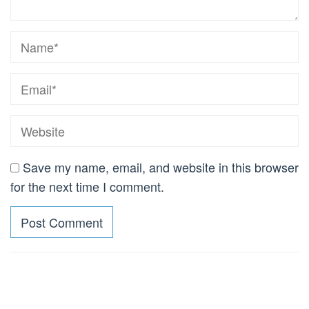
Save my name, email, and website in this browser
for the next time I comment.