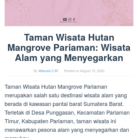
Taman Wisata Hutan
Mangrove Pariaman: Wisata
Alam yang Menyegarkan
By
Wiasata 0 30
Posted on
August 15, 2023
Taman Wisata Hutan Mangrove Pariaman
merupakan salah satu destinasi wisata alam yang
berada di kawasan pantai barat Sumatera Barat.
Terletak di Desa Punggasan, Kecamatan Pariaman
Timur, Kabupaten Pariaman, taman wisata ini
menawarkan pesona alam yang menyegarkan dan