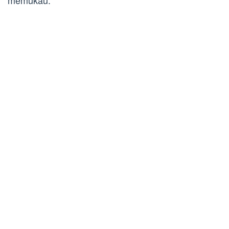
memukau.