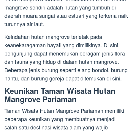
mangrove sendiri adalah hutan yang tumbuh di
daerah muara sungai atau estuari yang terkena naik
turunnya air laut.
Keindahan hutan mangrove terletak pada
keanekaragaman hayati yang dimilikinya. Di sini,
pengunjung dapat menemukan beragam jenis flora
dan fauna yang hidup di dalam hutan mangrove.
Beberapa jenis burung seperti elang bondol, burung
hantu, dan burung gereja dapat ditemukan di sini.
Keunikan Taman Wisata Hutan
Mangrove Pariaman
Taman Wisata Hutan Mangrove Pariaman memiliki
beberapa keunikan yang membuatnya menjadi
salah satu destinasi wisata alam yang wajib