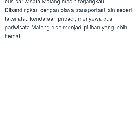
bus pariwisata Malang masih terjangkau.
Dibandingkan dengan biaya transportasi lain seperti
taksi atau kendaraan pribadi, menyewa bus
pariwisata Malang bisa menjadi pilihan yang lebih
hemat.