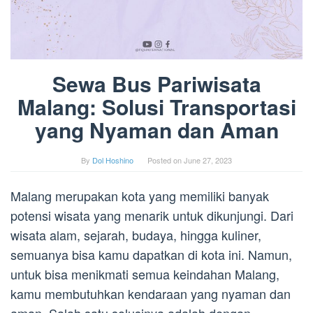
Sewa Bus Pariwisata
Malang: Solusi Transportasi
yang Nyaman dan Aman
By
Dol Hoshino
Posted on
June 27, 2023
Malang merupakan kota yang memiliki banyak
potensi wisata yang menarik untuk dikunjungi. Dari
wisata alam, sejarah, budaya, hingga kuliner,
semuanya bisa kamu dapatkan di kota ini. Namun,
untuk bisa menikmati semua keindahan Malang,
kamu membutuhkan kendaraan yang nyaman dan