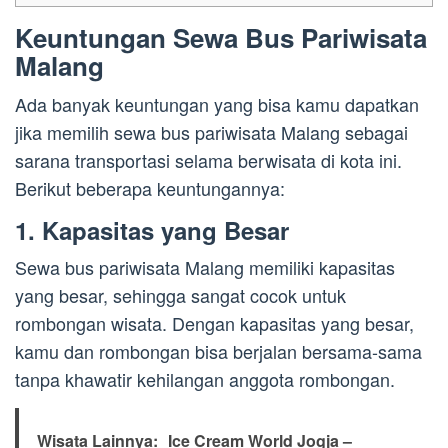
Keuntungan Sewa Bus Pariwisata
Malang
Ada banyak keuntungan yang bisa kamu dapatkan
jika memilih sewa bus pariwisata Malang sebagai
sarana transportasi selama berwisata di kota ini.
Berikut beberapa keuntungannya:
1. Kapasitas yang Besar
Sewa bus pariwisata Malang memiliki kapasitas
yang besar, sehingga sangat cocok untuk
rombongan wisata. Dengan kapasitas yang besar,
kamu dan rombongan bisa berjalan bersama-sama
tanpa khawatir kehilangan anggota rombongan.
Wisata Lainnya:
Ice Cream World Jogja –