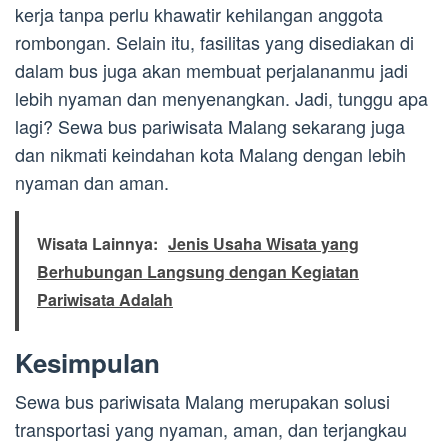
kerja tanpa perlu khawatir kehilangan anggota
rombongan. Selain itu, fasilitas yang disediakan di
dalam bus juga akan membuat perjalananmu jadi
lebih nyaman dan menyenangkan. Jadi, tunggu apa
lagi? Sewa bus pariwisata Malang sekarang juga
dan nikmati keindahan kota Malang dengan lebih
nyaman dan aman.
Wisata Lainnya:
Jenis Usaha Wisata yang
Berhubungan Langsung dengan Kegiatan
Pariwisata Adalah
Kesimpulan
Sewa bus pariwisata Malang merupakan solusi
transportasi yang nyaman, aman, dan terjangkau